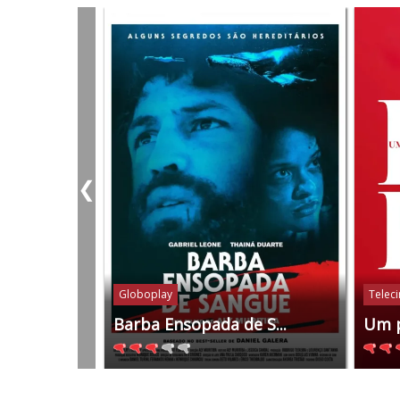
❮
Globoplay
Telec
Barba Ensopada de S...
Um 