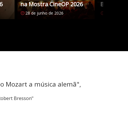
6
na Mostra CineOP 2026
Brasileiro
28 de junho de 2026
27 de junho
mo Mozart a música alemã",
Robert Bresson"