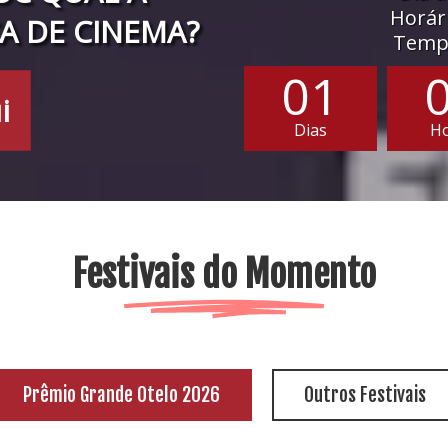
Horári
A DE CINEMA?
Tempo
01
i
Dias
H
Festivais do Momento
Prêmio Grande Otelo 2026
Outros Festivais