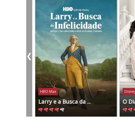
❮
HBO Max
Disney
Larry e a Busca da ...
O Di