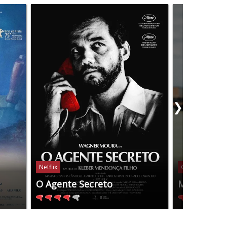
❯
Netflix
Globoplay
O Agente Secreto
Manas