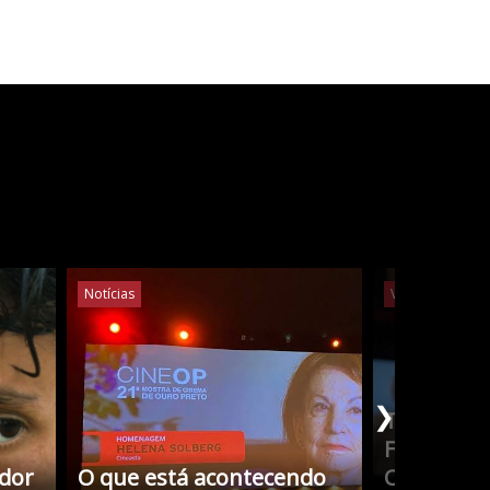
Notícias
Vídeos
Notíc
❯
Tudo Sobr
Filmes co
edor
O que está acontecendo
Cristina 