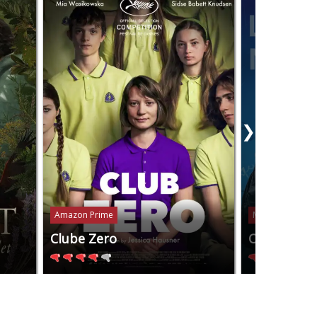
❯
Amazon Prime
Mubi
Clube Zero
Os Anos N