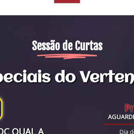
Sessão de Curtas
eciais do Verte
P
AGUARD
OC QUAL A
Dia d