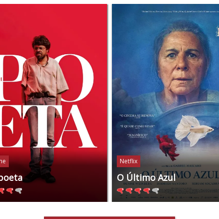
ine
Netflix
poeta
O Último Azul