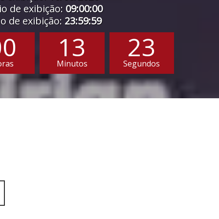
o de exibição:
09:00:00
 de exibição:
23:59:59
00
13
21
oras
Minutos
Segundos