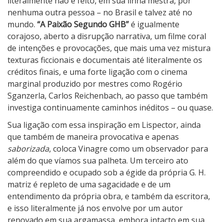
literalmente não é feito, em sua linha mestra, por
nenhuma outra pessoa – no Brasil e talvez até no
mundo.
“A Paixão Segundo GHB”
é igualmente
corajoso, aberto a disrupção narrativa, um filme coral
de intenções e provocações, que mais uma vez mistura
texturas ficcionais e documentais até literalmente os
créditos finais, e uma forte ligação com o cinema
marginal produzido por mestres como Rogério
Sganzerla, Carlos Reichenbach, ao passo que também
investiga continuamente caminhos inéditos – ou quase.
Sua ligação com essa inspiração em Lispector, ainda
que também de maneira provocativa e apenas
saborizada
, coloca Vinagre como um observador para
além do que víamos sua palheta. Um terceiro ato
compreendido e ocupado sob a égide da própria G. H.
matriz é repleto de uma sagacidade e de um
entendimento da própria obra, e também da escritora,
e isso literalmente já nos envolve por um autor
renovado em sua argamassa, embora intacto em sua