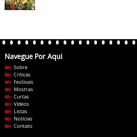
v
e
r
t
e
n
t
Navegue Por Aqui
e
s
Sobre
d
Críticas
o
Festivais
c
Mostras
i
Curtas
n
Vídeos
e
Listas
m
Notícias
a
Contato
.
c