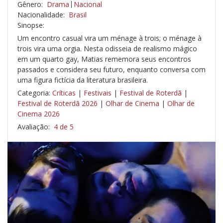
Gênero:
Drama
Nacional
Nacionalidade:
Brasil
Sinopse:
Um encontro casual vira um ménage à trois; o ménage à
trois vira uma orgia. Nesta odisseia de realismo mágico
em um quarto gay, Matias rememora seus encontros
passados e considera seu futuro, enquanto conversa com
uma figura fictícia da literatura brasileira.
Categoria:
Críticas
|
Festivais
|
Festival de Roterdã
|
Festival de Roterdã 2026
|
Olhar de Cinema
|
Olhar de
Cinema 2026
Avaliação:
4 de 5