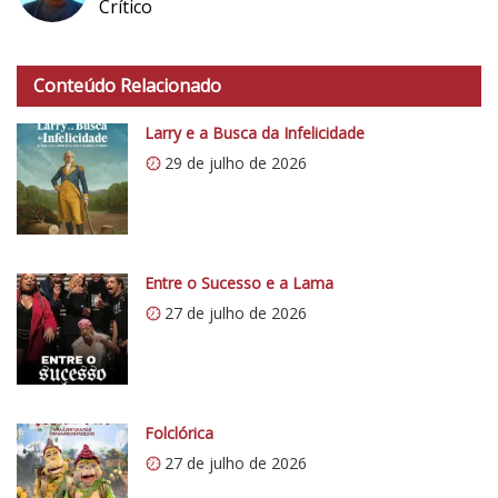
Crítico
h
t
Conteúdo Relacionado
t
p
Larry e a Busca da Infelicidade
s
29 de julho de 2026
:
/
/
i
0
Entre o Sucesso e a Lama
.
27 de julho de 2026
w
p
.
c
o
Folclórica
m
27 de julho de 2026
/