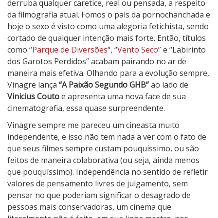
o
derruba qualquer caretice, real ou pensada, a respeito
S
da filmografia atual. Fomos o país da pornochanchada e
e
hoje o sexo é visto como uma alegoria fetichista, sendo
g
cortado de qualquer intenção mais forte. Então, títulos
u
como “
Parque de Diversões
“, “
Vento Seco
” e “Labirinto
n
dos Garotos Perdidos” acabam pairando no ar de
d
maneira mais efetiva. Olhando para a evolução sempre,
o
Vinagre lança
“A Paixão Segundo GHB”
ao lado de
G
Vinicius Couto
e apresenta uma nova face de sua
H
cinematografia, essa quase surpreendente.
B
Vinagre sempre me pareceu um cineasta muito
independente, e isso não tem nada a ver com o fato de
que seus filmes sempre custam pouquíssimo, ou são
feitos de maneira colaborativa (ou seja, ainda menos
que pouquíssimo). Independência no sentido de refletir
valores de pensamento livres de julgamento, sem
pensar no que poderiam significar o desagrado de
pessoas mais conservadoras, um cinema que