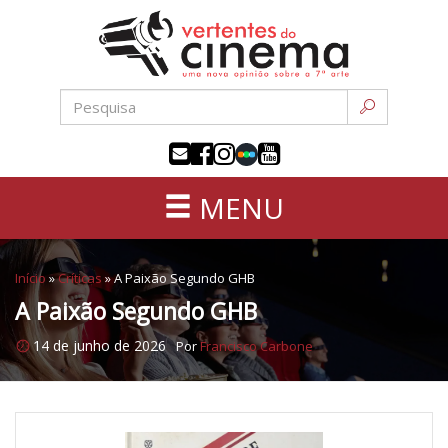
Uma
Pular
nova
para
opinião
o
sobre
conteúdo
a
sétima
arte
MENU
Início
»
Críticas
»
A Paixão Segundo GHB
A Paixão Segundo GHB
14 de junho de 2026
Por
Francisco Carbone