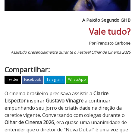
A Paixão Segundo GHB
Vale tudo?
Por Francisco Carbone
Assistido presencialmente durante o Festival Olhar de Cinema 2026
Compartilhar:
Twitter
Facebook
Telegram
WhatsApp
A
O cinema brasileiro precisava assistir a
Clarice
P
Lispector
inspirar
Gustavo Vinagre
a continuar
a
empunhando seu jorro de criatividade na direção da
i
caretice vigente. Conversando com colegas durante o
x
Olhar de Cinema 2026
, era quase uma unanimidade de
ã
entender que o diretor de “Nova Dubai” é uma voz que