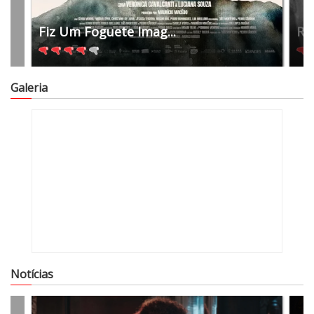
Fiz Um Foguete Imag...
Re
Galeria
Notícias