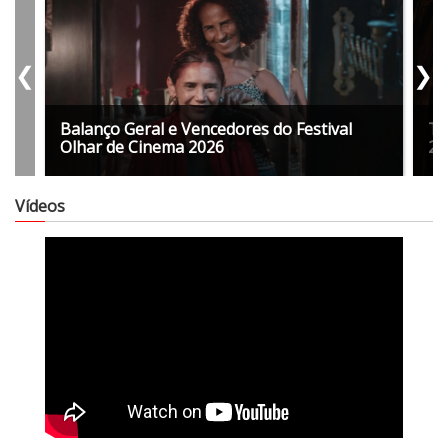
❮
❯
Balanço Geral e Vencedores do Festival
Tu
Olhar de Cinema 2026
20
Vídeos