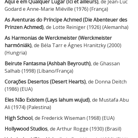
Aqui e em Qualquer Lugar (Ici et ailleurs)
, de Jean-Luc
Godard e Anne-Marie Miéville (1976) (França)
As Aventuras do Príncipe Achmed (Die Abenteuer des
Prinzen Achmed)
, de Lotte Reiniger (1926) (Alemanha)
As Harmonias de Werckmeister (Werckmeister
harmóniák)
, de Béla Tarr e Ágnes Hranitzky (2000)
(Hungria)
Beirute Fantasma (Ashbah Beyrouth)
, de Ghassan
Salhab (1998) (Líbano/França)
Corações Desertos (Desert Hearts)
, de Donna Deitch
(1986) (EUA)
Eles Não Existem (Lays lahum wujud)
, de Mustafa Abu
Ali (1974) (Palestina)
High School
, de Frederick Wiseman (1968) (EUA)
Hollywood Studios
, de Arthur Rogge (1930) (Brasil)