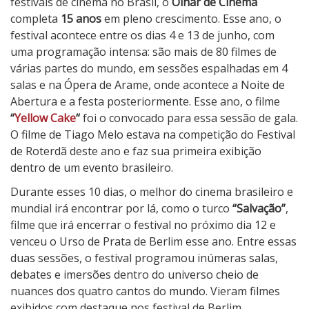
festivais de cinema no Brasil, o
Olhar de Cinema
a
completa
15 anos
em pleno crescimento. Esse ano, o
r
festival acontece entre os dias 4 e 13 de junho, com
d
uma programação intensa: são mais de 80 filmes de
e
várias partes do mundo, em sessões espalhadas em 4
C
salas e na Ópera de Arame, onde acontece a Noite de
i
Abertura e a festa posteriormente. Esse ano, o filme
n
“
Yellow Cake
“
foi o convocado para essa sessão de gala.
e
O filme de Tiago Melo estava na competição do Festival
m
de Roterdã deste ano e faz sua primeira exibição
a
dentro de um evento brasileiro.
2
0
Durante esses 10 dias, o melhor do cinema brasileiro e
2
mundial irá encontrar por lá, como o turco
“Salvação”
,
6
filme que irá encerrar o festival no próximo dia 12 e
venceu o Urso de Prata de Berlim esse ano. Entre essas
duas sessões, o festival programou inúmeras salas,
debates e imersões dentro do universo cheio de
nuances dos quatro cantos do mundo. Vieram filmes
exibidos com destaque nos festival de Berlim,