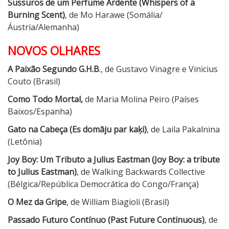
Sussuros de um Perfume Ardente (Whispers of a
Burning Scent)
, de Mo Harawe (Somália/
Áustria/Alemanha)
NOVOS OLHARES
A Paixão Segundo G.H.B
., de Gustavo Vinagre e Vinicius
Couto (Brasil)
Como Todo Mortal,
de Maria Molina Peiro (Países
Baixos/Espanha)
Gato na Cabeça (Es domāju par kaķi)
, de Laila Pakalnina
(Letônia)
Joy Boy: Um Tributo a Julius Eastman (Joy Boy: a tribute
to Julius Eastman)
, de Walking Backwards Collective
(Bélgica/República Democrática do Congo/França)
O Mez da Gripe
, de William Biagioli (Brasil)
Passado Futuro Contínuo (Past Future Continuous)
, de