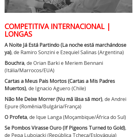
COMPETITIVA INTERNACIONAL |
LONGAS
A Noite Já Está Partindo (La noche está marchándose
ya)
, de Ramiro Sonzini e Ezequiel Salinas (Argentina)
Bouchra
, de Orian Barki e Meriem Bennani
(Itália/Marrocos/EUA)
Cartas a Meus Pais Mortos (Cartas a Mis Padres
Muertos)
, de Ignacio Aguero (Chile)
Não Me Deixe Morrer (Nu mă lăsa să mor)
, de Andrei
Epure (Romênia/Bulgária/França)
O Profeta
, de Ique Langa (Moçambique/África do Sul)
Se Pombos Virasse Ouro (If Pigeons Turned to Gold)
,
de Pepa Lubojacki (República Tcheca/Eslováquia)