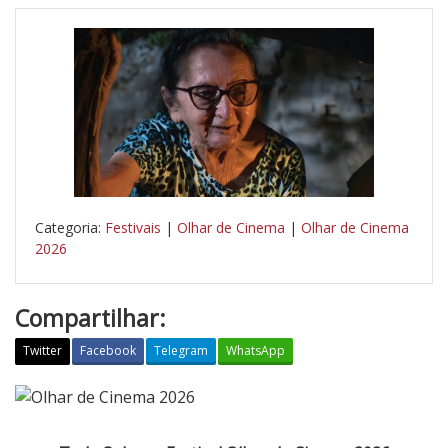
Categoria:
Festivais
|
Olhar de Cinema
|
Olhar de Cinema
2026
Compartilhar:
Twitter
Facebook
Telegram
WhatsApp
T
u
d