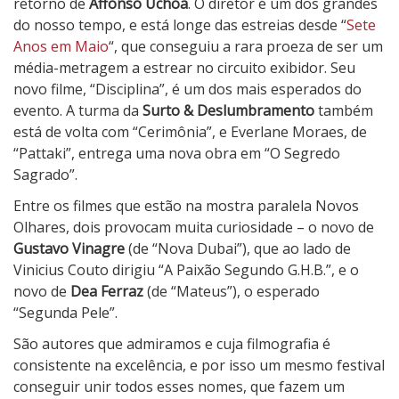
retorno de
Affonso Uchoa
. O diretor é um dos grandes
do nosso tempo, e está longe das estreias desde “
Sete
Anos em Maio
“, que conseguiu a rara proeza de ser um
média-metragem a estrear no circuito exibidor. Seu
novo filme, “Disciplina”, é um dos mais esperados do
evento. A turma da
Surto & Deslumbramento
também
está de volta com “Cerimônia”, e Everlane Moraes, de
“Pattaki”, entrega uma nova obra em “O Segredo
Sagrado”.
Entre os filmes que estão na mostra paralela Novos
Olhares, dois provocam muita curiosidade – o novo de
Gustavo Vinagre
(de “Nova Dubai”), que ao lado de
Vinicius Couto dirigiu “A Paixão Segundo G.H.B.”, e o
novo de
Dea Ferraz
(de “Mateus”), o esperado
“Segunda Pele”.
São autores que admiramos e cuja filmografia é
consistente na excelência, e por isso um mesmo festival
conseguir unir todos esses nomes, que fazem um