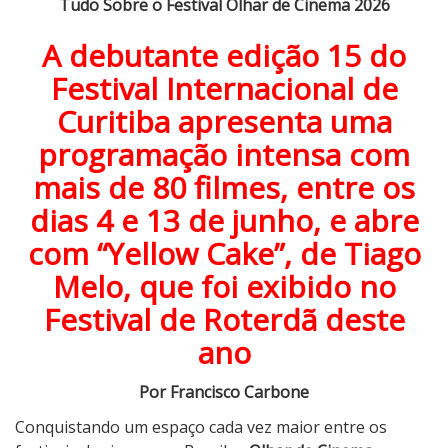
Tudo Sobre o Festival Olhar de Cinema 2026
o
S
A debutante edição 15 do
o
Festival Internacional de
b
Curitiba apresenta uma
r
e
programação intensa com
o
mais de 80 filmes, entre os
F
dias 4 e 13 de junho, e abre
e
s
com “Yellow Cake”, de Tiago
t
Melo, que foi exibido no
i
v
Festival de Roterdã deste
a
ano
l
O
Por Francisco Carbone
l
Conquistando um espaço cada vez maior entre os
h