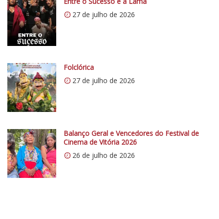
Entre o Sucesso e a Lama
s
27 de julho de 2026
:
/
/
i
0
Folclórica
.
27 de julho de 2026
w
p
.
c
Balanço Geral e Vencedores do Festival de
o
Cinema de Vitória 2026
m
26 de julho de 2026
/
v
e
r
t