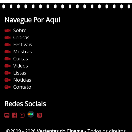
e
n
t
Navegue Por Aqui
e
s
Sobre
d
Críticas
o
Festivais
c
Mostras
i
Curtas
n
Vídeos
e
Listas
m
Notícias
a
Contato
.
c
Redes Sociais
o
m
/
w
©2009 - 2026
Vertentes do Cinema
- Todos os direitos