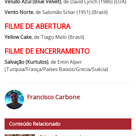
Veludo Azul (Blue Velvet)
, de David Lynch (1986) (EUA)
Vento Norte
, de Salomão Scliar (1951) (Brasil)
FILME DE ABERTURA
Yellow Cake
, de Tiago Melo (Brasil)
FILME DE ENCERRAMENTO
Salvação (Kurtulos)
, de Emin Alper
(Turquia/França/Países Baixos/Grécia/Suécia)
Francisco Carbone
h
t
Conteúdo Relacionado
t
p