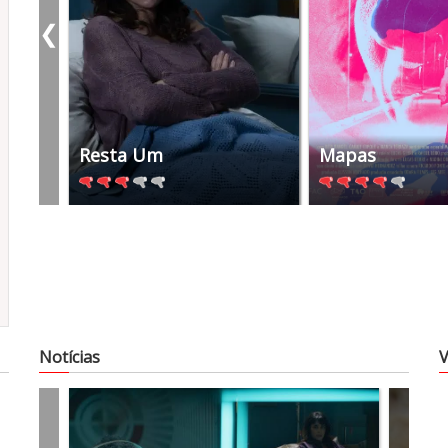
❮
Resta Um
Mapas
2023
2022
Notícias
V