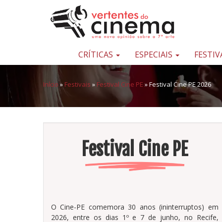
Pular para o conteúdo
Uma
nova
opinião
CRÍTICAS
ESPECIAIS
FESTIV
sobre
a
Início
»
Festivais
»
Festival Cine PE
»
Festival Cine PE 2026
sétima
arte
Festival Cine PE
O Cine-PE comemora 30 anos (ininterruptos) em
2026, entre os dias 1º e 7 de junho, no Recife,