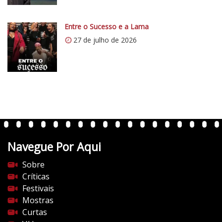
.
c
Entre o Sucesso e a Lama
o
27 de julho de 2026
m
/
v
e
r
t
e
n
t
Navegue Por Aqui
e
s
Sobre
d
Críticas
o
Festivais
c
Mostras
i
Curtas
n