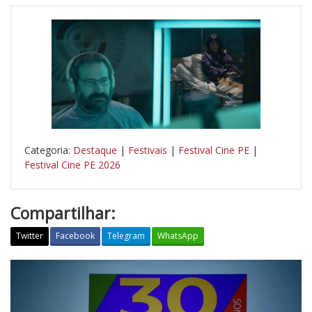
Categoria:
Destaque
|
Festivais
|
Festival Cine PE
|
Festival Cine PE 2026
Compartilhar:
Twitter
Facebook
Telegram
WhatsApp
B
a
l