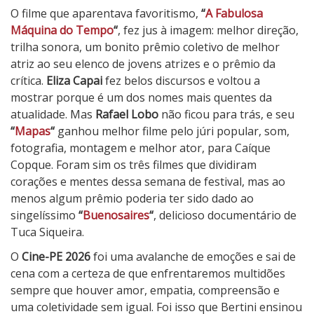
O filme que aparentava favoritismo,
“
A Fabulosa
Máquina do Tempo
“
, fez jus à imagem: melhor direção,
trilha sonora, um bonito prêmio coletivo de melhor
atriz ao seu elenco de jovens atrizes e o prêmio da
crítica.
Eliza Capai
fez belos discursos e voltou a
mostrar porque é um dos nomes mais quentes da
atualidade. Mas
Rafael Lobo
não ficou para trás, e seu
“
Mapas
“
ganhou melhor filme pelo júri popular, som,
fotografia, montagem e melhor ator, para Caíque
Copque. Foram sim os três filmes que dividiram
corações e mentes dessa semana de festival, mas ao
menos algum prêmio poderia ter sido dado ao
singelíssimo
“
Buenosaires
“
, delicioso documentário de
Tuca Siqueira.
O
Cine-PE 2026
foi uma avalanche de emoções e sai de
cena com a certeza de que enfrentaremos multidões
sempre que houver amor, empatia, compreensão e
uma coletividade sem igual. Foi isso que Bertini ensinou