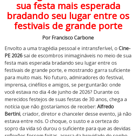
sua festa mais esperada
s
d
bradando seu lugar entre os
o
festivais de grande porte
F
e
Por Francisco Carbone
s
Envolto a uma tragédia pessoal e intransferível, o
Cine-
t
PE 2026
sai de escombros inimagináveis no meio de sua
i
festa mais esperada bradando seu lugar entre os
v
festivais de grande porte, e mostrando garra suficiente
a
para muito mais. No futuro, admiradores do festival,
l
imprensa, cinéfilos e amigos, se perguntarão: onde
C
você estava no dia 4 de junho de 2026? Durante os
i
merecidos festejos de suas festas de 30 anos, chega a
n
notícia que não gostaríamos de receber:
Alfredo
e
Bertini
, criador, diretor e chanceler desse evento, já não
-
estava entre nós. O choque, o susto e a certeza do
P
sopro da vida só durou o suficiente para que as devidas
E
reflexões fossem feitas, acerca da brevidade do sonho.