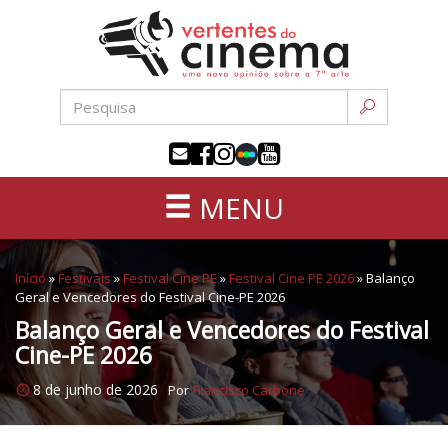
Uma
Pular
nova
para
opinião
o
sobre
conteúdo
a
sétima
arte
MENU
Início
»
Festivais
»
Festival Cine PE
»
Festival Cine PE 2026
»
Balanço
Geral e Vencedores do Festival Cine-PE 2026
Balanço Geral e Vencedores do Festival
Cine-PE 2026
8 de junho de 2026
Por
Francisco Carbone