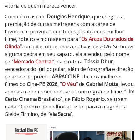
vitória de quem merece vencer.
Como é o caso de
Douglas Henrique
, que chegou a
premiação de curtas metragens com a carga de
favorito, e provou o que todos já sabíamos: melhor
filme, roteiro e montagem para
“
Os Arcos Dourados de
Olinda
“,
uma das obras mais criativas de 2026. Se houve
alguma pedra em seu sapato, ela atendeu pelo nome
de
“
Mercado Central
“
, da diretora
Tássia Dhur
,
vencedora do júri popular, além de fotografia e direção
de arte e do prêmio
ABRACCINE
. Um dos melhores
filmes do
Cine-PE 2026
,
“
O Véu
“
de
Gabriel Motta
, levou
apenas melhor som, enquanto outro grande filme,
“Um
Certo Cinema Brasileiro”
, de
Fábio Rogério
, saiu sem
nada. O prêmio de melhor atriz foi para a magnética
Gleide Firmino, de
“Via Sacra”
.