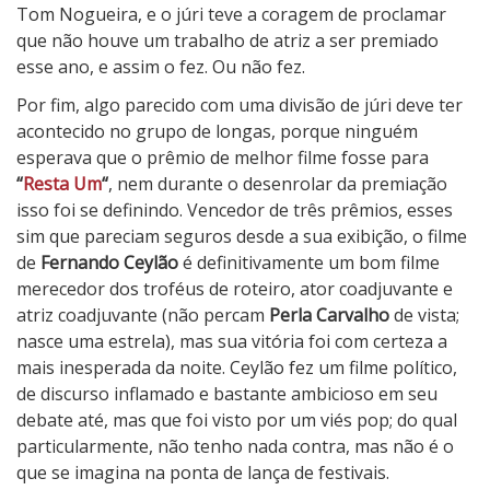
Tom Nogueira, e o júri teve a coragem de proclamar
que não houve um trabalho de atriz a ser premiado
esse ano, e assim o fez. Ou não fez.
Por fim, algo parecido com uma divisão de júri deve ter
acontecido no grupo de longas, porque ninguém
esperava que o prêmio de melhor filme fosse para
“
Resta Um
“
, nem durante o desenrolar da premiação
isso foi se definindo. Vencedor de três prêmios, esses
sim que pareciam seguros desde a sua exibição, o filme
de
Fernando Ceylão
é definitivamente um bom filme
merecedor dos troféus de roteiro, ator coadjuvante e
atriz coadjuvante (não percam
Perla Carvalho
de vista;
nasce uma estrela), mas sua vitória foi com certeza a
mais inesperada da noite. Ceylão fez um filme político,
de discurso inflamado e bastante ambicioso em seu
debate até, mas que foi visto por um viés pop; do qual
particularmente, não tenho nada contra, mas não é o
que se imagina na ponta de lança de festivais.