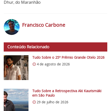
Dhur, do Maranhão
Francisco Carbone
h
t
Conteúdo Relacionado
t
p
Tudo Sobre o 25º Prêmio Grande Otelo 2026
s
4 de agosto de 2026
:
/
/
i
0
Tudo Sobre a Retrospectiva Aki Kaurismäki
em São Paulo
.
29 de julho de 2026
w
p