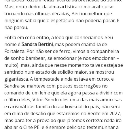
2
Mas, entendedor da alma artística como acabou se
0
tornando nas últimas décadas, Bertini melhor que
2
ninguém sabia que o espetáculo não poderia parar. E
6
não parou.
Entra em cena então, a leoa que conhecíamos. Seu
nome é
Sandra Bertini
, mas podem chamá-la de
Fortaleza. Por não ser de ferro, vimos a companheira
de sonho bambear, se emocionar (e nos emocionar –
muito), mas, ainda que nesse momento talvez esteja se
sentindo num estado de solidão maior, se mostrou
gigantesca. A tempestade ainda estava em curso, e
Sandra se manteve com poucos escorregões no
comando de um leme que ela agora passa a dividir com
o filho deles, Vitor. Sendo eles uma das mais amorosas
e carismáticas família do audiovisual do país, não será
em clima de desafio que estaremos no Recife em 2027,
mas para ter a prova do que já temos certeza: nada irá
abalar o Cine PE, e é sempre delicioso testemunhar a