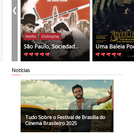
❮
Netflix
Globoplay
2022
2021
2020
2019
2018
2017
São Paulo, Sociedad...
Uma Baleia Pod
Notícias
Tudo Sobre o Festival de Brasília do
Cinema Brasileiro 2025