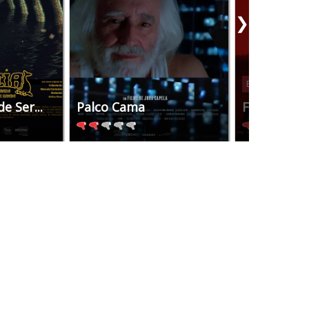
❯
Em Cartaz
e Ser...
Palco Cama
Futuro Fut