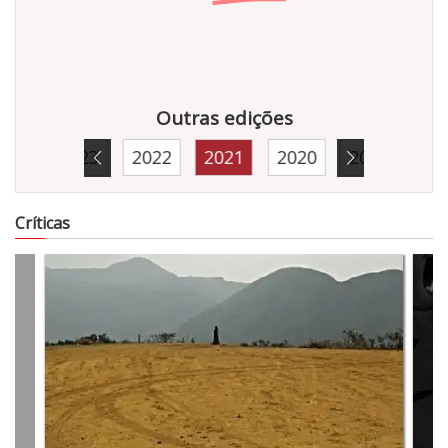
Outras edições
024
2023
2022
2021
2020
2019
20
7886
Críticas