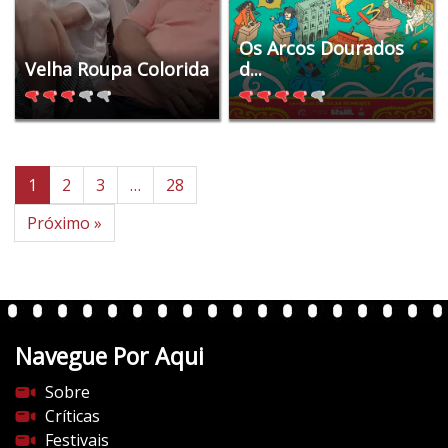
Os Arcos Dourados
Velha Roupa Colorida
d...
1
2
3
…
28
Próximo »
Navegue Por Aqui
Sobre
Críticas
Festivais