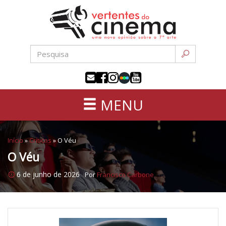
Uma
Pular
nova
para
opinião
o
sobre
conteúdo
a
sétima
arte
MENU
Início
»
Críticas
»
O Véu
O Véu
6 de junho de 2026
Por
Francisco Carbone