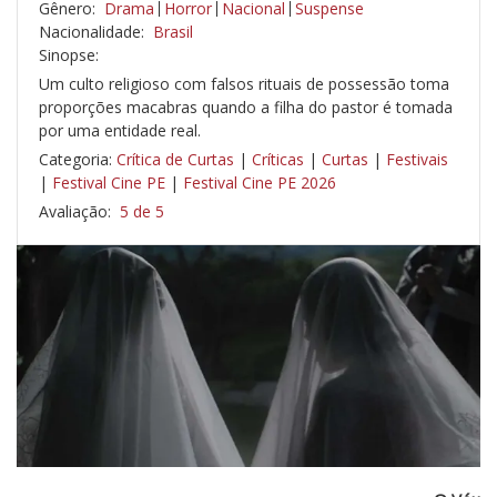
Gênero:
Drama
Horror
Nacional
Suspense
Nacionalidade:
Brasil
Sinopse:
Um culto religioso com falsos rituais de possessão toma
proporções macabras quando a filha do pastor é tomada
por uma entidade real.
Categoria:
Crítica de Curtas
|
Críticas
|
Curtas
|
Festivais
|
Festival Cine PE
|
Festival Cine PE 2026
Avaliação:
5 de 5