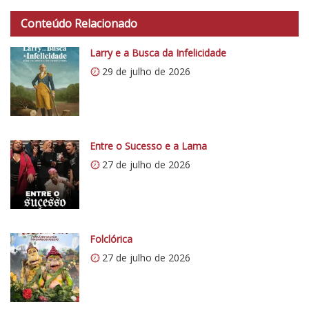
t
o
Conteúdo Relacionado
t
C
p
r
Larry e a Busca da Infelicidade
s
í
29 de julho de 2026
:
t
/
i
/
c
i
o
0
Entre o Sucesso e a Lama
5
.
1
27 de julho de 2026
w
p
.
c
o
Folclórica
m
27 de julho de 2026
/
v
e