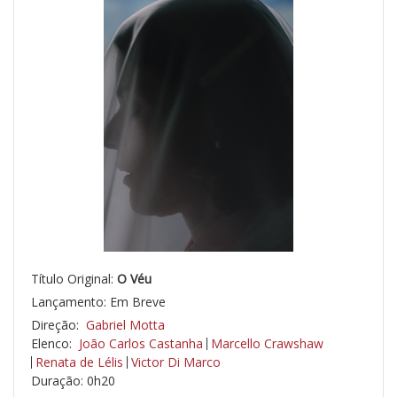
Título Original:
O Véu
Lançamento: Em Breve
Direção:
Gabriel Motta
Elenco:
João Carlos Castanha
Marcello Crawshaw
Renata de Lélis
Victor Di Marco
Duração: 0h20