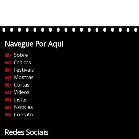
r
t
e
n
t
Navegue Por Aqui
e
s
Sobre
d
Críticas
o
Festivais
c
Mostras
i
Curtas
n
Vídeos
e
Listas
m
Notícias
a
Contato
.
c
Redes Sociais
o