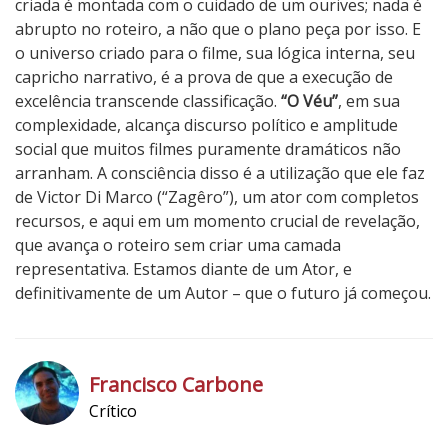
criada é montada com o cuidado de um ourives; nada é
abrupto no roteiro, a não que o plano peça por isso. E
o universo criado para o filme, sua lógica interna, seu
capricho narrativo, é a prova de que a execução de
excelência transcende classificação.
“O Véu”
, em sua
complexidade, alcança discurso político e amplitude
social que muitos filmes puramente dramáticos não
arranham. A consciência disso é a utilização que ele faz
de Victor Di Marco (“Zagêro”), um ator com completos
recursos, e aqui em um momento crucial de revelação,
que avança o roteiro sem criar uma camada
representativa. Estamos diante de um Ator, e
definitivamente de um Autor – que o futuro já começou.
5
N
o
Francisco Carbone
t
Crítico
a
h
d