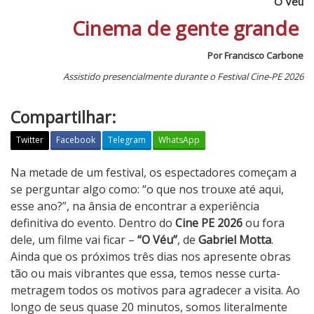
O Véu
Cinema de gente grande
Por Francisco Carbone
Assistido presencialmente durante o Festival Cine-PE 2026
Compartilhar:
Twitter
Facebook
Telegram
WhatsApp
O
Na metade de um festival, os espectadores começam a
V
se perguntar algo como: “o que nos trouxe até aqui,
é
esse ano?”, na ânsia de encontrar a experiência
u
definitiva do evento. Dentro do
Cine PE 2026
ou fora
dele, um filme vai ficar –
“O Véu”
, de
Gabriel Motta
.
Ainda que os próximos três dias nos apresente obras
tão ou mais vibrantes que essa, temos nesse curta-
metragem todos os motivos para agradecer a visita. Ao
longo de seus quase 20 minutos, somos literalmente