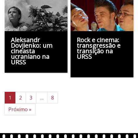
Aleksandr
Rock e cinema:
Dovjienko: um
transgressão e
cineasta
transição na
ucraniano na
URSS
URSS
1
2
3
…
8
Próximo »