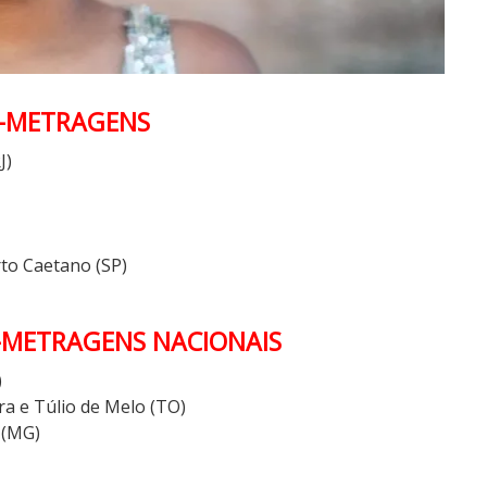
S-METRAGENS
J)
rto Caetano (SP)
-METRAGENS NACIONAIS
)
ra e Túlio de Melo (TO)
 (MG)