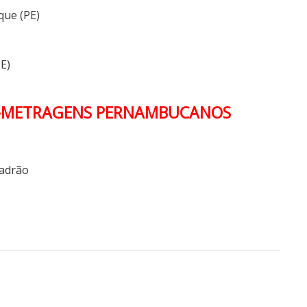
que (PE)
SE)
S-METRAGENS PERNAMBUCANOS
Padrão