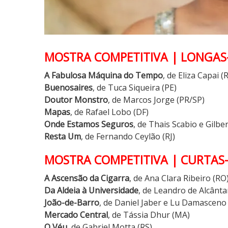
MOSTRA COMPETITIVA | LONGA
A Fabulosa Máquina do Tempo
, de Eliza Capai (R
Buenosaires
, de Tuca Siqueira (PE)
Doutor Monstro
, de Marcos Jorge (PR/SP)
Mapas
, de Rafael Lobo (DF)
Onde Estamos Seguros
, de Thais Scabio e Gilbe
Resta Um
, de Fernando Ceylão (RJ)
MOSTRA COMPETITIVA | CURTAS
A Ascensão da Cigarra
, de Ana Clara Ribeiro (RO
Da Aldeia à Universidade
, de Leandro de Alcânta
João-de-Barro
, de Daniel Jaber e Lu Damasceno
Mercado Central
, de Tássia Dhur (MA)
O Véu
, de Gabriel Motta (RS)