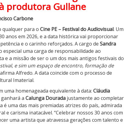
 à produtora Gullane
ncisco Carbone
o qualquer para o
Cine PE – Festival do Audiovisual
. Um
 30 anos em 2026, e a data histórica vai proporcionar
etência e o carinho reforçados. A cargo de
Sandra
no especial uma carga de responsabilidade ao
a e a missão de ser o um dos mais antigos festivais do
stival, e sim um espaço de encontro, formação de
 afirma Alfredo. A data coincide com o processo de
ural Imaterial.
em uma homenageada equivalente à data:
Cláudia
, ganhará a
Calunga Dourada
justamente ao completar
ia é uma das mais premiadas atrizes do país, admirada
al e carisma inatacável. “Celebrar nossos 30 anos com
er uma artista que atravessa gerações com talento e