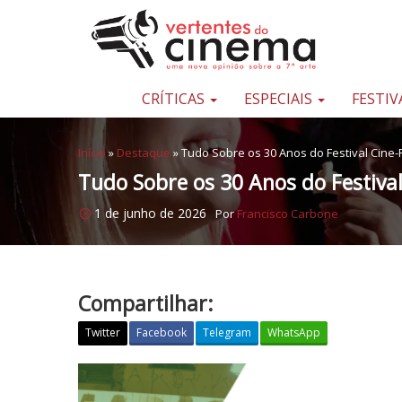
Pular para o conteúdo
Uma
nova
opinião
CRÍTICAS
ESPECIAIS
FESTIV
sobre
a
Início
»
Destaque
»
Tudo Sobre os 30 Anos do Festival Cine-
sétima
Tudo Sobre os 30 Anos do Festiva
arte
1 de junho de 2026
Por
Francisco Carbone
Compartilhar:
Twitter
Facebook
Telegram
WhatsApp
T
u