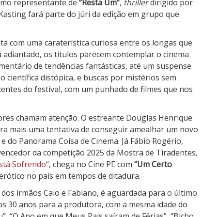
como representante de
“Resta Um”
,
thriller
dirigido por
Kasting fará parte do júri da edição em grupo que
ta com uma caraterística curiosa entre os longas que
 adiantado, os títulos parecem contemplar o cinema
mentário de tendências fantásticas, até um suspense
o científica distópica, e buscas por mistérios sem
centes do festival, com um punhado de filmes que nos
tores chamam atenção. O estreante Douglas Henrique
ra mais uma tentativa de conseguir amealhar um novo
e do Panorama Coisa de Cinema. Já Fábio Rogério,
vencedor da competição 2025 da Mostra de Tiradentes,
stá Sofrendo
“, chega no Cine PE com
“Um Certo
rótico no país em tempos de ditadura.
, dos irmãos Caio e Fabiano, é aguardada para o último
os 30 anos para a produtora, com a mesma idade do
u”, “O Ano em que Meus Pais saíram de Férias”, “Bicho