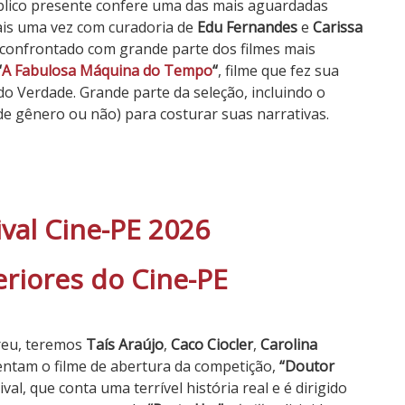
úblico presente confere uma das mais aguardadas
ais uma vez com curadoria de
Edu Fernandes
e
Carissa
confrontado com grande parte dos filmes mais
“
A Fabulosa Máquina do Tempo
“
, filme que fez sua
do Verdade. Grande parte da seleção, incluindo o
(de gênero ou não) para costurar suas narrativas.
ival Cine-PE 2026
riores do Cine-PE
breu, teremos
Taís Araújo
,
Caco Ciocler
,
Carolina
entam o filme de abertura da competição,
“Doutor
val, que conta uma terrível história real e é dirigido