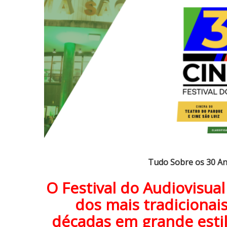
d
o
S
o
b
r
e
o
s
3
0
A
n
Tudo Sobre os 30 An
o
s
O Festival do Audiovisua
d
dos mais tradicionais
o
F
décadas em grande esti