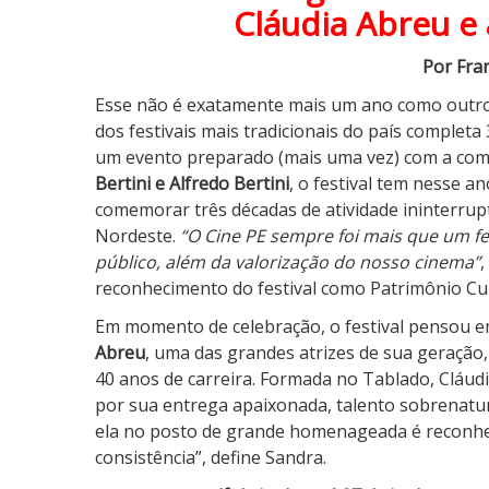
e
Cláudia Abreu e
s
t
Por Fra
i
Esse não é exatamente mais um ano como outr
v
dos festivais mais tradicionais do país completa
a
um evento preparado (mais uma vez) com a comp
l
Bertini e Alfredo Bertini
, o festival tem nesse a
C
comemorar três décadas de atividade ininterrupt
i
Nordeste.
“O Cine PE sempre foi mais que um fe
n
público, além da valorização do nosso cinema”
,
e
reconhecimento do festival como Patrimônio Cult
-
P
Em momento de celebração, o festival pensou 
E
Abreu
, uma das grandes atrizes de sua geração
2
40 anos de carreira. Formada no Tablado, Cláud
0
por sua entrega apaixonada, talento sobrenatur
2
ela no posto de grande homenageada é reconhec
6
consistência”, define Sandra.