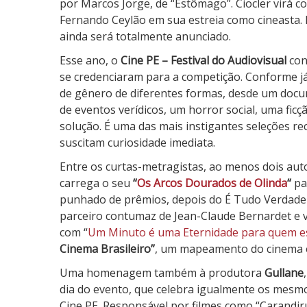
por Marcos Jorge, de “Estômago”. Ciocler virá 
Fernando Ceylão em sua estreia como cineasta. 
ainda será totalmente anunciado.
Esse ano, o
Cine PE – Festival do Audiovisual
con
se credenciaram para a competição. Conforme já
de gênero de diferentes formas, desde um docu
de eventos verídicos, um horror social, uma ficçã
solução. É uma das mais instigantes seleções re
suscitam curiosidade imediata.
Entre os curtas-metragistas, ao menos dois au
carrega o seu
“
Os Arcos Dourados de Olinda
“
pa
punhado de prêmios, depois do É Tudo Verdade 
parceiro contumaz de Jean-Claude Bernardet e 
com “
Um Minuto é uma Eternidade para quem e
Cinema Brasileiro”
, um mapeamento do cinema e
Uma homenagem também à produtora
Gullane
dia do evento, que celebra igualmente os mesm
Cine PE. Responsável por filmes como “Carandir