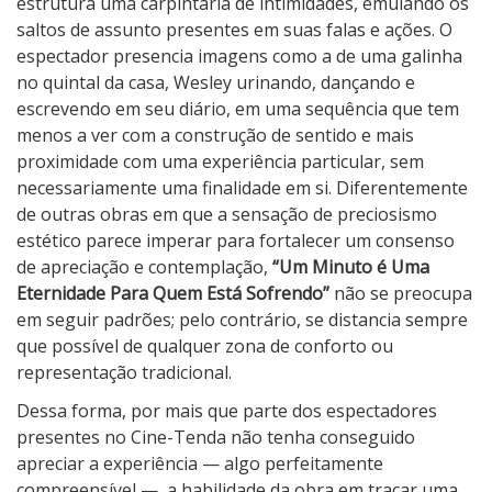
estrutura uma carpintaria de intimidades, emulando os
a
saltos de assunto presentes em suas falas e ações. O
Q
espectador presencia imagens como a de uma galinha
u
no quintal da casa, Wesley urinando, dançando e
e
escrevendo em seu diário, em uma sequência que tem
m
menos a ver com a construção de sentido e mais
E
proximidade com uma experiência particular, sem
s
necessariamente uma finalidade em si. Diferentemente
t
de outras obras em que a sensação de preciosismo
á
estético parece imperar para fortalecer um consenso
S
de apreciação e contemplação,
“Um Minuto é Uma
o
Eternidade Para Quem Está Sofrendo”
não se preocupa
f
em seguir padrões; pelo contrário, se distancia sempre
r
que possível de qualquer zona de conforto ou
e
representação tradicional.
n
Dessa forma, por mais que parte dos espectadores
d
presentes no Cine-Tenda não tenha conseguido
o
apreciar a experiência — algo perfeitamente
compreensível —, a habilidade da obra em traçar uma