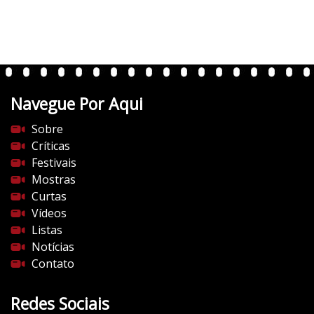
e
r
t
e
n
t
Navegue Por Aqui
e
s
Sobre
d
Críticas
o
Festivais
c
Mostras
i
Curtas
n
Vídeos
e
Listas
m
Notícias
a
Contato
.
c
Redes Sociais
o