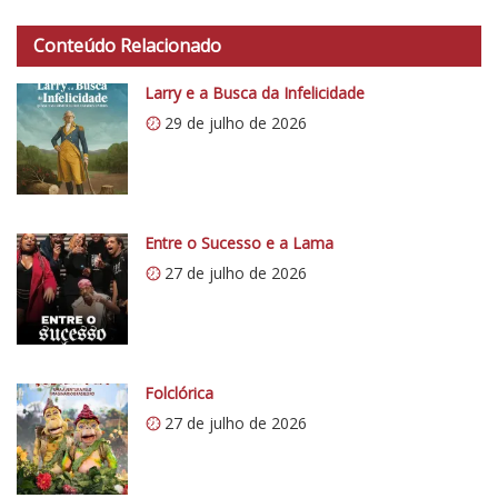
d
t
o
Conteúdo Relacionado
t
C
p
r
Larry e a Busca da Infelicidade
s
í
29 de julho de 2026
:
t
/
i
/
c
i
o
0
Entre o Sucesso e a Lama
5
.
1
27 de julho de 2026
w
p
.
c
o
Folclórica
m
27 de julho de 2026
/
v