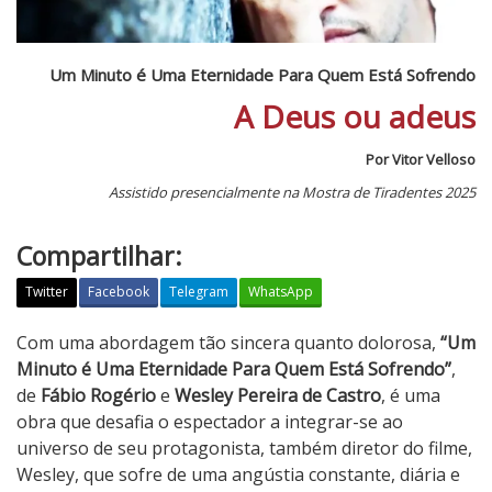
Um Minuto é Uma Eternidade Para Quem Está Sofrendo
A Deus ou adeus
Por Vitor Velloso
Assistido presencialmente na Mostra de Tiradentes 2025
Compartilhar:
Twitter
Facebook
Telegram
WhatsApp
U
Com uma abordagem tão sincera quanto dolorosa,
“Um
m
Minuto é Uma Eternidade Para Quem Está Sofrendo”
,
M
de
Fábio Rogério
e
Wesley Pereira de Castro
, é uma
i
obra que desafia o espectador a integrar-se ao
n
universo de seu protagonista, também diretor do filme,
u
Wesley, que sofre de uma angústia constante, diária e