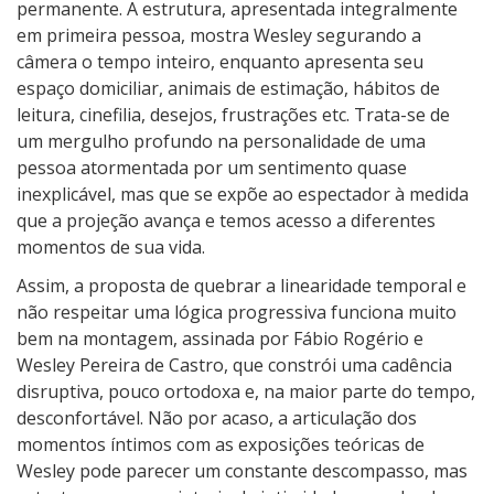
t
permanente. A estrutura, apresentada integralmente
o
em primeira pessoa, mostra Wesley segurando a
é
câmera o tempo inteiro, enquanto apresenta seu
U
espaço domiciliar, animais de estimação, hábitos de
m
leitura, cinefilia, desejos, frustrações etc. Trata-se de
a
um mergulho profundo na personalidade de uma
E
pessoa atormentada por um sentimento quase
t
inexplicável, mas que se expõe ao espectador à medida
e
que a projeção avança e temos acesso a diferentes
r
momentos de sua vida.
n
Assim, a proposta de quebrar a linearidade temporal e
i
não respeitar uma lógica progressiva funciona muito
d
bem na montagem, assinada por Fábio Rogério e
a
Wesley Pereira de Castro, que constrói uma cadência
d
disruptiva, pouco ortodoxa e, na maior parte do tempo,
e
desconfortável. Não por acaso, a articulação dos
P
momentos íntimos com as exposições teóricas de
a
Wesley pode parecer um constante descompasso, mas
r