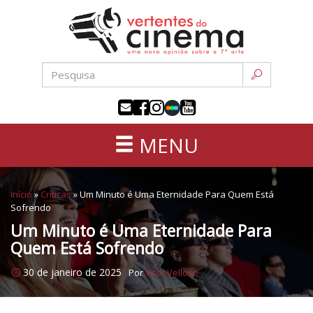
Uma
Pular
nova
para
opinião
o
sobre
conteúdo
a
sétima
arte
MENU
Início
»
Críticas
»
Um Minuto é Uma Eternidade Para Quem Está
Sofrendo
Um Minuto é Uma Eternidade Para
Quem Está Sofrendo
30 de janeiro de 2025
Por
Vitor Velloso