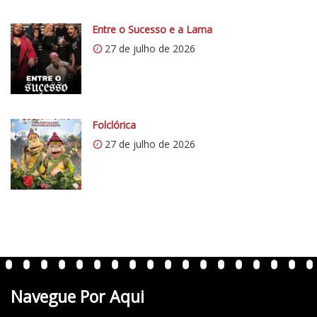
i
0
Entre o Sucesso e a Lama
.
27 de julho de 2026
w
p
.
c
o
Folclórica
m
27 de julho de 2026
/
v
e
r
t
e
n
t
Navegue Por Aqui
e
s