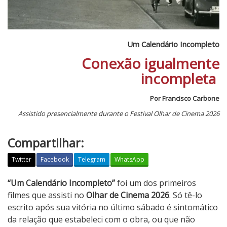
Um Calendário Incompleto
Conexão igualmente
incompleta
Por Francisco Carbone
Assistido presencialmente durante o Festival Olhar de Cinema 2026
Compartilhar:
Twitter
Facebook
Telegram
WhatsApp
U
“Um Calendário Incompleto”
foi um dos primeiros
m
filmes que assisti no
Olhar de Cinema 2026
. Só tê-lo
C
escrito após sua vitória no último sábado é sintomático
a
da relação que estabeleci com o obra, ou que não