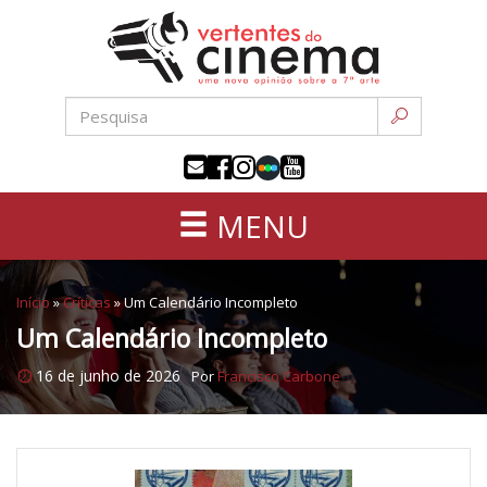
Uma
Pular
nova
para
opinião
o
sobre
conteúdo
a
sétima
arte
MENU
Início
»
Críticas
»
Um Calendário Incompleto
Um Calendário Incompleto
16 de junho de 2026
Por
Francisco Carbone