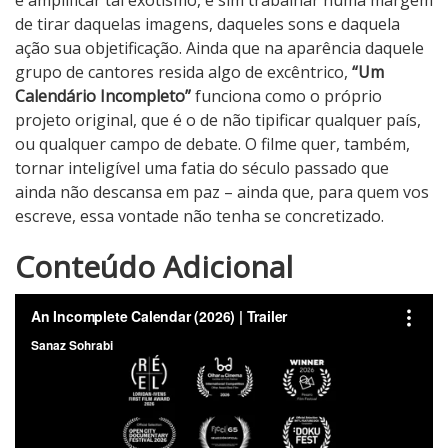
de tirar daquelas imagens, daqueles sons e daquela
ação sua objetificação. Ainda que na aparência daquele
grupo de cantores resida algo de excêntrico,
“Um
Calendário Incompleto”
funciona como o próprio
projeto original, que é o de não tipificar qualquer país,
ou qualquer campo de debate. O filme quer, também,
tornar inteligível uma fatia do século passado que
ainda não descansa em paz – ainda que, para quem vos
escreve, essa vontade não tenha se concretizado.
3
Conteúdo Adicional
N
o
t
a
d
o
C
r