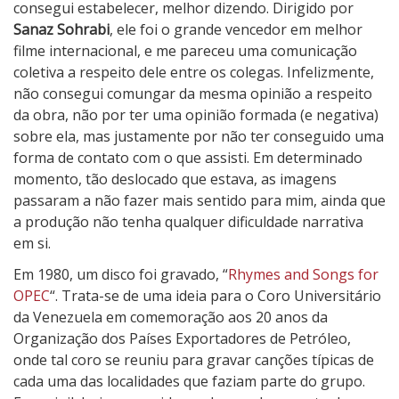
l
consegui estabelecer, melhor dizendo. Dirigido por
e
Sanaz Sohrabi
, ele foi o grande vencedor em melhor
n
filme internacional, e me pareceu uma comunicação
d
coletiva a respeito dele entre os colegas. Infelizmente,
á
não consegui comungar da mesma opinião a respeito
r
da obra, não por ter uma opinião formada (e negativa)
i
sobre ela, mas justamente por não ter conseguido uma
o
forma de contato com o que assisti. Em determinado
I
momento, tão deslocado que estava, as imagens
n
passaram a não fazer mais sentido para mim, ainda que
c
a produção não tenha qualquer dificuldade narrativa
o
em si.
m
Em 1980, um disco foi gravado, “
Rhymes and Songs for
p
OPEC
“. Trata-se de uma ideia para o Coro Universitário
l
da Venezuela em comemoração aos 20 anos da
e
Organização dos Países Exportadores de Petróleo,
t
onde tal coro se reuniu para gravar canções típicas de
o
cada uma das localidades que faziam parte do grupo.