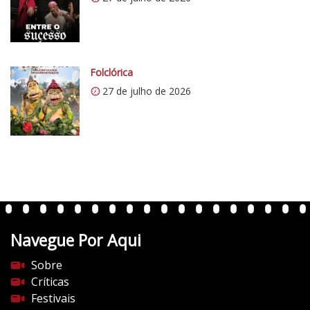
w
p
.
c
o
Folclórica
m
27 de julho de 2026
/
v
e
r
t
e
n
t
Navegue Por Aqui
e
s
Sobre
d
Críticas
o
Festivais
c