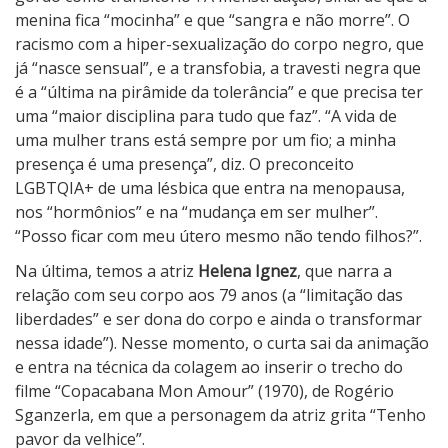
menina fica “mocinha” e que “sangra e não morre”. O
racismo com a hiper-sexualização do corpo negro, que
já “nasce sensual”, e a transfobia, a travesti negra que
é a “última na pirâmide da tolerância” e que precisa ter
uma “maior disciplina para tudo que faz”. “A vida de
uma mulher trans está sempre por um fio; a minha
presença é uma presença”, diz. O preconceito
LGBTQIA+ de uma lésbica que entra na menopausa,
nos “hormônios” e na “mudança em ser mulher”.
“Posso ficar com meu útero mesmo não tendo filhos?”.
Na última, temos a atriz
Helena Ignez
, que narra a
relação com seu corpo aos 79 anos (a “limitação das
liberdades” e ser dona do corpo e ainda o transformar
nessa idade”). Nesse momento, o curta sai da animação
e entra na técnica da colagem ao inserir o trecho do
filme “Copacabana Mon Amour” (1970), de Rogério
Sganzerla, em que a personagem da atriz grita “Tenho
pavor da velhice”.