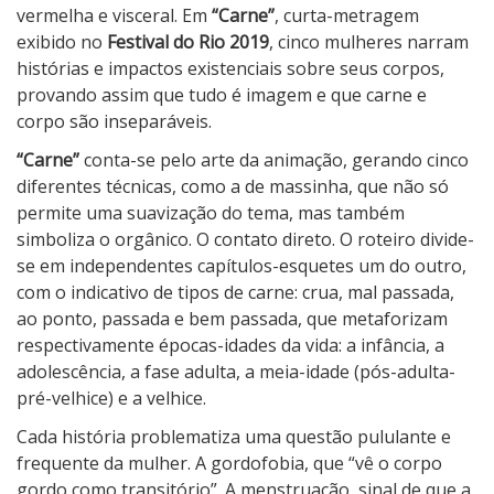
vermelha e visceral. Em
“Carne”
, curta-metragem
exibido no
Festival do Rio 2019
, cinco mulheres narram
histórias e impactos existenciais sobre seus corpos,
provando assim que tudo é imagem e que carne e
corpo são inseparáveis.
“Carne”
conta-se pelo arte da animação, gerando cinco
diferentes técnicas, como a de massinha, que não só
permite uma suavização do tema, mas também
simboliza o orgânico. O contato direto. O roteiro divide-
se em independentes capítulos-esquetes um do outro,
com o indicativo de tipos de carne: crua, mal passada,
ao ponto, passada e bem passada, que metaforizam
respectivamente épocas-idades da vida: a infância, a
adolescência, a fase adulta, a meia-idade (pós-adulta-
pré-velhice) e a velhice.
Cada história problematiza uma questão pululante e
frequente da mulher. A gordofobia, que “vê o corpo
gordo como transitório”. A menstruação, sinal de que a