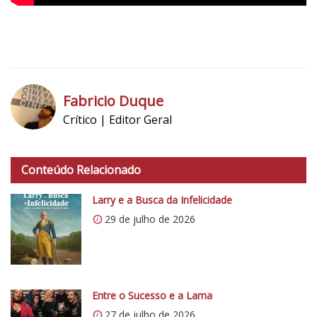
c
o
5
1
Fabricio Duque
Crítico | Editor Geral
h
t
Conteúdo Relacionado
t
p
Larry e a Busca da Infelicidade
s
29 de julho de 2026
:
/
/
i
0
Entre o Sucesso e a Lama
.
27 de julho de 2026