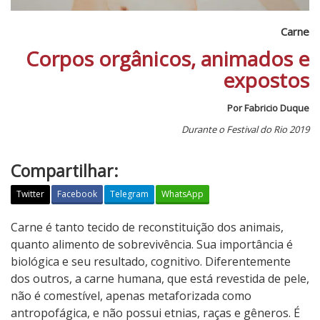
Carne
Corpos orgânicos, animados e
expostos
Por Fabricio Duque
Durante o Festival do Rio 2019
Compartilhar:
Twitter
Facebook
Telegram
WhatsApp
C
Carne é tanto tecido de reconstituição dos animais,
a
quanto alimento de sobrevivência. Sua importância é
r
biológica e seu resultado, cognitivo. Diferentemente
n
dos outros, a carne humana, que está revestida de pele,
e
não é comestível, apenas metaforizada como
antropofágica, e não possui etnias, raças e gêneros. É