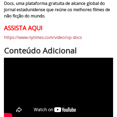
Docs, uma plataforma gratuita de alcance global do
jornal estadunidense que reúne os melhores filmes de
não ficção do mundo.
ASSISTA AQUI
https://www.nytimes.com/video/op-docs
5
Conteúdo Adicional
N
o
t
a
d
o
C
r
í
t
i