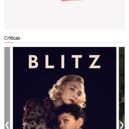
11702
Críticas
❮
❯