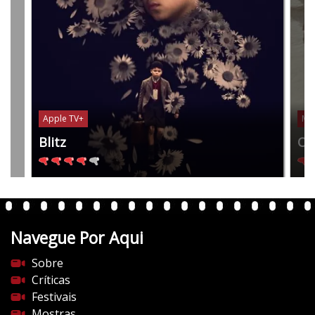
Apple TV+
Mu
Blitz
Oc
Navegue Por Aqui
Sobre
Críticas
Festivais
Mostras