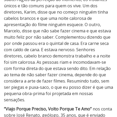
o
únicos e tão comuns para quem os vive. Um dos
l
diretores, Karim, disse que no começo ninguém tinha
t
cabelos brancos e que uma noite calorosa de
o
apresentação do filme ninguém esquece. O outro,
P
Marcelo, disse que não sabe fazer cinema e que estava
o
muito feliz por não saber. Complementou dizendo que
r
por onde passou era o quintal de casa. Era carne seca
q
com caldo de cana. E estava nervoso. Senhores
u
diretores, cabelo branco demonstra trabalho e a noite
e
foi sim calorosa. As pessoas riam e incomodavam-se
T
com forma direta do que estava sendo dito. Em relação
e
ao tema de não saber fazer cinema, depende do que
A
considera a arte de fazer filmes. Resumindo tudo, sem
m
ser piegas e puxa-saco, o que eu posso dizer é que uma
o
pequena obra-prima foi projetada em nossas
sensações.
“Viajo Porque Preciso, Volto Porque Te Amo”
nos conta
sobre José Renato, geólogo, 35 anos, que é enviado