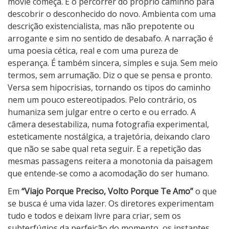
i
movie começa. É o percorrer do próprio caminho para
a
descobrir o desconhecido do novo. Ambienta com uma
j
descrição existencialista, mas não prepotente ou
o
arrogante e sim no sentido de desabafo. A narração é
P
uma poesia cética, real e com uma pureza de
o
esperança. É também sincera, simples e suja. Sem meio
r
termos, sem arrumação. Diz o que se pensa e pronto.
q
Versa sem hipocrisias, tornando os tipos do caminho
u
nem um pouco estereotipados. Pelo contrário, os
e
humaniza sem julgar entre o certo e ou errado. A
P
câmera desestabiliza, numa fotografia experimental,
r
esteticamente nostálgica, a trajetória, deixando claro
e
que não se sabe qual reta seguir. E a repetição das
c
mesmas passagens reitera a monotonia da paisagem
i
que entende-se como a acomodação do ser humano.
s
Em
“Viajo Porque Preciso, Volto Porque Te Amo”
o que
o
se busca é uma vida lazer. Os diretores experimentam
,
tudo e todos e deixam livre para criar, sem os
V
subterfúgios da perfeição do momento, os instantes