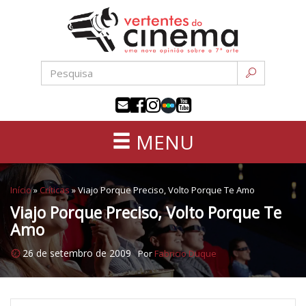
Uma
Pular
nova
para
opinião
o
sobre
conteúdo
a
sétima
arte
MENU
Início
»
Críticas
»
Viajo Porque Preciso, Volto Porque Te Amo
Viajo Porque Preciso, Volto Porque Te
Amo
26 de setembro de 2009
Por
Fabricio Duque