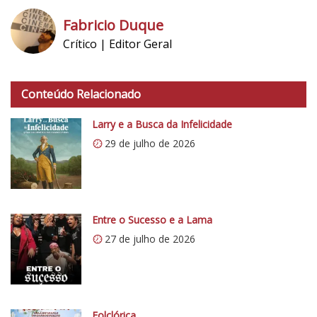
Fabricio Duque
Crítico | Editor Geral
h
t
Conteúdo Relacionado
t
p
Larry e a Busca da Infelicidade
s
29 de julho de 2026
:
/
/
i
0
Entre o Sucesso e a Lama
.
27 de julho de 2026
w
p
.
c
o
Folclórica