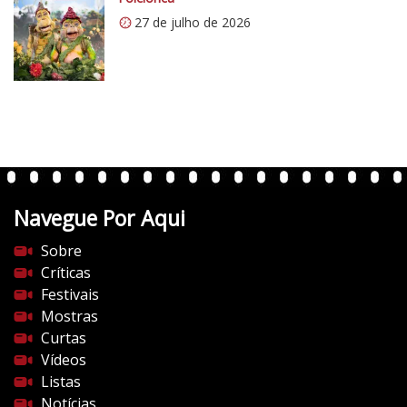
m
27 de julho de 2026
/
v
e
r
t
e
n
t
Navegue Por Aqui
e
s
Sobre
d
Críticas
o
Festivais
c
Mostras
i
Curtas
n
Vídeos
e
Listas
m
Notícias