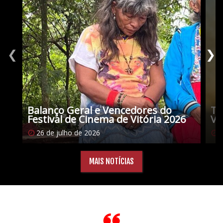
❮
❯
Balanço Geral e Vencedores do
Tu
Festival de Cinema de Vitória 2026
Vi
26 de julho de 2026
1
MAIS NOTÍCIAS
Citações