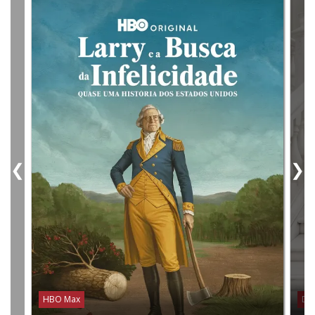
❮
❯
HBO Max
Dis