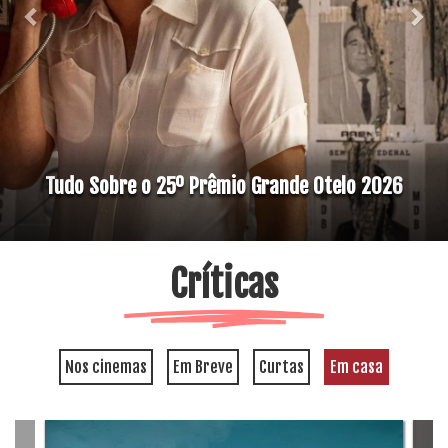
Tudo Sobre o 25º Prêmio Grande Otelo 2026
Críticas
Nos cinemas
Em Breve
Curtas
Em casa