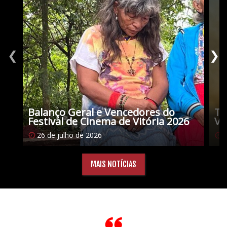
❮
❯
Balanço Geral e Vencedores do
Tu
Festival de Cinema de Vitória 2026
Vi
26 de julho de 2026
1
MAIS NOTÍCIAS
Citações