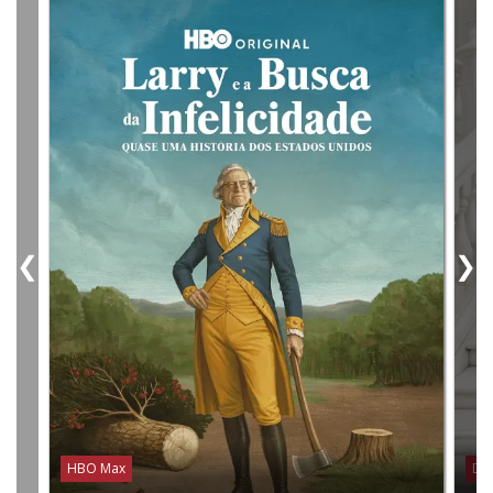
❮
❯
HBO Max
Dis