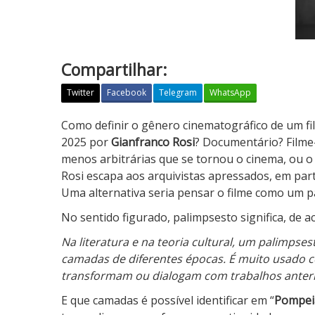
Compartilhar:
Twitter
Facebook
Telegram
WhatsApp
P
Como definir o gênero cinematográfico de um fi
o
2025 por
Gianfranco Rosi
? Documentário? Filme-
m
menos arbitrárias que se tornou o cinema, ou o
p
Rosi escapa aos arquivistas apressados, em par
e
Uma alternativa seria pensar o filme como um 
i
No sentido figurado, palimpsesto significa, de a
a
Na literatura e na teoria cultural, um palimpse
:
camadas de diferentes épocas. É muito usado 
S
transformam ou dialogam com trabalhos anteri
o
b
E que camadas é possível identificar em “
Pompei
a