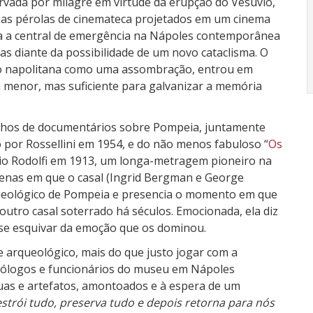
ervada por milagre em virtude da erupção do Vesúvio,
e as pérolas de cinemateca projetados em um cinema
ra a central de emergência na Nápoles contemporânea
as diante da possibilidade de um novo cataclisma. O
ção napolitana como uma assombração, entrou em
menor, mas suficiente para galvanizar a memória
rechos de documentários sobre Pompeia, juntamente
do por Rossellini em 1954, e do não menos fabuloso “
Os
erio Rodolfi em 1913, um longa-metragem pioneiro na
 cenas em que o casal (Ingrid Bergman e George
rqueológico de Pompeia e presencia o momento em que
utro casal soterrado há séculos. Emocionada, ela diz
 se esquivar da emoção que os dominou.
 arqueológico, mais do que justo jogar com a
ueólogos e funcionários do museu em Nápoles
uas e artefatos, amontoados e à espera de um
trói tudo, preserva tudo e depois retorna para nós