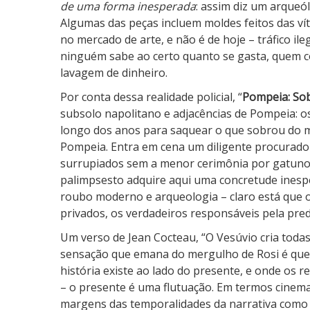
de uma forma inesperada
: assim diz um arqueó
Algumas das peças incluem moldes feitos das ví
no mercado de arte, e não é de hoje – tráfico il
ninguém sabe ao certo quanto se gasta, quem c
lavagem de dinheiro.
Por conta dessa realidade policial, “
Pompeia: So
subsolo napolitano e adjacências de Pompeia: o
longo dos anos para saquear o que sobrou do mi
Pompeia. Entra em cena um diligente procurador
surrupiados sem a menor cerimônia por gatuno
palimpsesto adquire aqui uma concretude inespe
roubo moderno e arqueologia – claro está que o
privados, os verdadeiros responsáveis pela pre
Um verso de Jean Cocteau, “O Vesúvio cria toda
sensação que emana do mergulho de Rosi é que
história existe ao lado do presente, e onde os
– o presente é uma flutuação. Em termos cinema
margens das temporalidades da narrativa como h