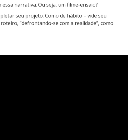
ssa narrativa. Ou seja, um filme-ensaio?
etar seu projeto. Como de hábito – vide seu
m roteiro, “defrontando-se com a realidade”, como