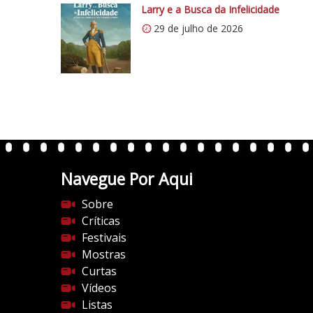
s
Larry e a Busca da Infelicidade
:
29 de julho de 2026
/
/
i
0
.
w
p
.
Navegue Por Aqui
c
o
Sobre
m
Críticas
/
Festivais
v
Mostras
e
Curtas
r
Vídeos
t
Listas
e