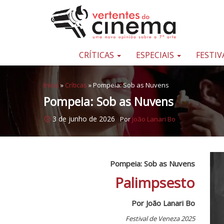
Pular para o conteúdo
Uma
nova
opinião
CRÍTICAS
ESPECIAIS
FESTIV
sobre
a
Início
»
Críticas
»
Pompeia: Sob as Nuvens
sétima
Pompeia: Sob as Nuvens
arte
3 de junho de 2026
Por
João Lanari Bo
Pompeia: Sob as Nuvens
Palimpsesto
Por João Lanari Bo
Festival de Veneza 2025