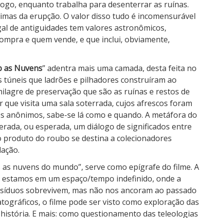
logo, enquanto trabalha para desenterrar as ruínas.
timas da erupção. O valor disso tudo é incomensurável
egal de antiguidades tem valores astronômicos,
ompra e quem vende, e que inclui, obviamente,
b as Nuvens
” adentra mais uma camada, desta feita no
s túneis que ladrões e pilhadores construíram ao
lagre de preservação que são as ruínas e restos de
 que visita uma sala soterrada, cujos afrescos foram
s anônimos, sabe-se lá como e quando. A metáfora do
rada, ou esperada, um diálogo de significados entre
 produto do roubo se destina a colecionadores
dação.
s as nuvens do mundo”, serve como epígrafe do filme. A
 estamos em um espaço/tempo indefinido, onde a
 resíduos sobrevivem, mas não nos ancoram ao passado
tográficos, o filme pode ser visto como exploração das
istória. E mais: como questionamento das teleologias