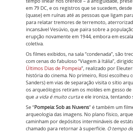
tempo linear nos oferece – a antiguidade, pres
s
em 79 DC, e os registros que se sucedem, desd
N
(quase) em ruínas até as pessoas que ligam pa
u
para relatar tremores de terremoto, aterrorizad
v
incansável Vesúvio, que paira sobre a popula
e
erupção novamente em 1944, embora em escala 
n
coletiva.
s
Os filmes exibidos, na sala “condenada”, são t
com cenas do fabuloso “Viagem à Itália”, dirigi
Últimos Dias de Pompeia
”, realizado por Eleut
história do cinema. No primeiro, Rosi escolheu
Sanders) em vias de separação visita o sítio a
os arqueólogos retiram os moldes em gesso de o
que
a vida é muito curta
e ele ironiza, tentando
Se “
Pompeia: Sob as Nuvens
” é também um filme
arqueologia das imagens. No plano físico, arq
caminham por depósitos intermináveis de estát
chamado para retornar à superfície.
O tempo des