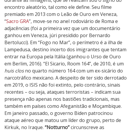
durante as filmagens, que se realizam sob o signo do
encontro aleatório, tal como ele define. Seu filme
premiado em 2013 com o Leão de Ouro em Veneza,
“
Sacro GRA
”, move-se no anel rodoviário de Roma e
adjacências (foi a primeira vez que um documentário
ganhou em Veneza, júri presidido por Bernardo
Bertolucci). Em “Fogo no Mar”, o perímetro é a ilha de
Lampedusa, destino incerto dos imigrantes que tentam
entrar na Europa pela Itália (ganhou o Urso de Ouro
em Berlim, 2016). “El Sicario, Room 164”, de 2010, é um
huis clos
no quarto número 164 com um ex-sicário do
narcotráfico mexicano. A despeito de ter sido derrotado
em 2019, o ISIS não foi extinto, pelo contrário, sinais
recentes – ou seja, ataques terroristas – indicam sua
presença não apenas nos bastiões tradicionais, mas
também em países como Afeganistão e Moçambique.
Em janeiro passado, o governo Biden patrocinou
ataque aéreo que matou um líder do grupo, perto de
Kirkuk, no Iraque.
“Notturno”
circunscreve as