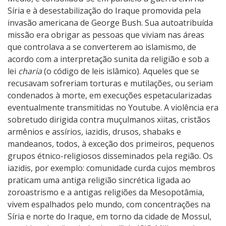
Síria e à desestabilização do Iraque promovida pela
invasão americana de George Bush. Sua autoatribuída
missão era obrigar as pessoas que viviam nas áreas
que controlava a se converterem ao islamismo, de
acordo com a interpretação sunita da religião e sob a
lei
charia
(o código de leis islâmico). Aqueles que se
recusavam sofreriam torturas e mutilações, ou seriam
condenados à morte, em execuções espetacularizadas
eventualmente transmitidas no Youtube. A violência era
sobretudo dirigida contra muçulmanos xiitas, cristãos
armênios e assírios, iazidis, drusos, shabaks e
mandeanos, todos, à exceção dos primeiros, pequenos
grupos étnico-religiosos disseminados pela região. Os
iazidis, por exemplo: comunidade curda cujos membros
praticam uma antiga religião sincrética ligada ao
zoroastrismo e a antigas religiões da Mesopotâmia,
vivem espalhados pelo mundo, com concentrações na
Síria e norte do Iraque, em torno da cidade de Mossul,