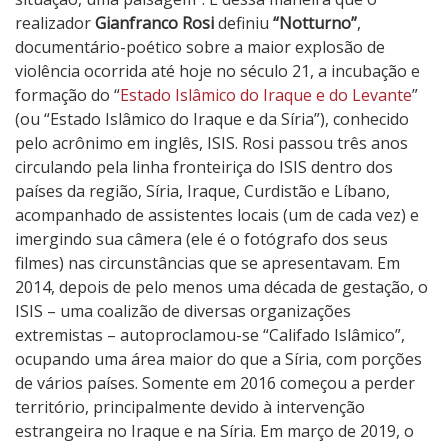
realizador
Gianfranco Rosi
definiu
“Notturno”
,
documentário-poético sobre a maior explosão de
violência ocorrida até hoje no século 21, a incubação e
formação do “
Estado Islâmico do Iraque e do Levante
”
(ou “Estado Islâmico do Iraque e da Síria”), conhecido
pelo acrônimo em inglês, ISIS. Rosi passou três anos
circulando pela linha fronteiriça do ISIS dentro dos
países da região, Síria, Iraque, Curdistão e Líbano,
acompanhado de assistentes locais (um de cada vez) e
imergindo sua câmera (ele é o fotógrafo dos seus
filmes) nas circunstâncias que se apresentavam. Em
2014, depois de pelo menos uma década de gestação, o
ISIS – uma coalizão de diversas organizações
extremistas – autoproclamou-se “Califado Islâmico”,
ocupando uma área maior do que a Síria, com porções
de vários países. Somente em 2016 começou a perder
território, principalmente devido à intervenção
estrangeira no Iraque e na Síria. Em março de 2019, o