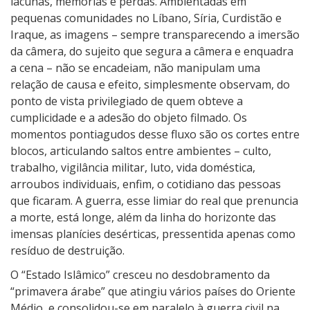
lacunas, memórias e perdas. Ambientadas em
pequenas comunidades no Líbano, Síria, Curdistão e
Iraque, as imagens – sempre transparecendo a imersão
da câmera, do sujeito que segura a câmera e enquadra
a cena – não se encadeiam, não manipulam uma
relação de causa e efeito, simplesmente observam, do
ponto de vista privilegiado de quem obteve a
cumplicidade e a adesão do objeto filmado. Os
momentos pontiagudos desse fluxo são os cortes entre
blocos, articulando saltos entre ambientes – culto,
trabalho, vigilância militar, luto, vida doméstica,
arroubos individuais, enfim, o cotidiano das pessoas
que ficaram. A guerra, esse limiar do real que prenuncia
a morte, está longe, além da linha do horizonte das
imensas planícies desérticas, pressentida apenas como
resíduo de destruição.
O “Estado Islâmico” cresceu no desdobramento da
“primavera árabe” que atingiu vários países do Oriente
Médio, e consolidou-se em paralelo à guerra civil na