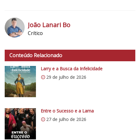
5
1
João Lanari Bo
Crítico
h
t
Conteúdo Relacionado
t
p
Larry e a Busca da Infelicidade
s
29 de julho de 2026
:
/
/
i
0
Entre o Sucesso e a Lama
.
27 de julho de 2026
w
p
.