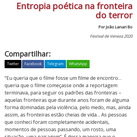
Entropia poética na fronteira
do terror
Por João Lanari Bo
Festival de Veneza 2020
Compartilhar:
Twitter
Facebook
Telegram
WhatsApp
N
“Eu queria que o filme fosse um filme de encontro…
o
queria que o filme começasse onde a reportagem
t
terminava, para seguir os padrões das fronteiras –
t
aquelas fronteiras que durante anos foram de alguma
u
forma dominadas pela violência, pelo medo, mas, ainda
r
assim, as fronteiras estão cheias de vida… As pessoas
n
que conheci foram completamente acidentais,
o
momentos de pessoas passando, um rosto, uma
situação, uma paisagem”. É dessa maneira que o