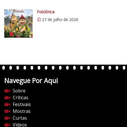
c
o
Folclórica
m
27 de julho de 2026
/
v
e
r
t
e
n
t
Navegue Por Aqui
e
s
Sobre
d
Críticas
o
Festivais
c
Mostras
i
Curtas
n
Vídeos