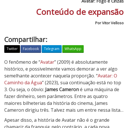
Avatar: Fogo e Cinzas
Conteúdo de expansão
Por Vitor Velloso
Compartilhar:
Twitter
Facebook
Telegram
WhatsApp
A
O fenômeno de “
Avatar
” (2009) é absolutamente
v
histórico, e possivelmente vamos demorar a ver algo
a
semelhante acontecer naquela proporção. “
Avatar: O
t
Caminho da Água
” (2023), sua continuação está no top
a
3. Ou seja, o óbvio:
James Cameron
é uma máquina de
r
fazer dinheiro, sem parâmetros. Entre as quatro
:
maiores bilheterias da história do cinema, James
F
Cameron dirigiu três. Talvez mais um entre nessa lista…
o
Apesar disso, a história de Avatar não é o grande
g
chamariz da franquia; pelo contrário, a cada nova