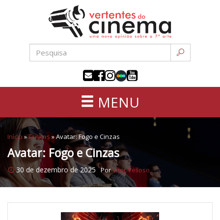
Uma
Pular
nova
para
opinião
o
sobre
conteúdo
a
sétima
arte
MENU
Início
»
Críticas
»
Avatar: Fogo e Cinzas
Avatar: Fogo e Cinzas
30 de dezembro de 2025
Por
Vitor Velloso