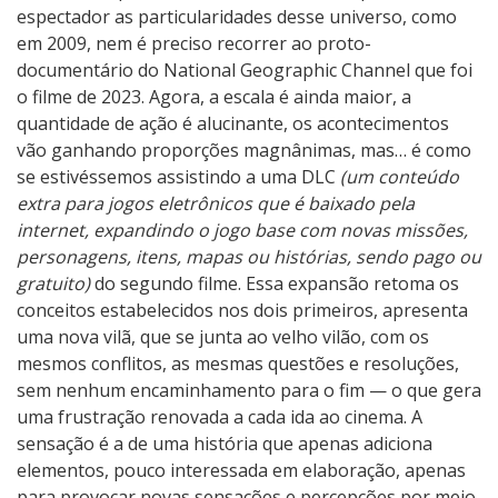
espectador as particularidades desse universo, como
em 2009, nem é preciso recorrer ao proto-
documentário do National Geographic Channel que foi
o filme de 2023. Agora, a escala é ainda maior, a
quantidade de ação é alucinante, os acontecimentos
vão ganhando proporções magnânimas, mas… é como
se estivéssemos assistindo a uma DLC
(um conteúdo
extra para jogos eletrônicos que é baixado pela
internet, expandindo o jogo base com novas missões,
personagens, itens, mapas ou histórias, sendo pago ou
gratuito)
do segundo filme. Essa expansão retoma os
conceitos estabelecidos nos dois primeiros, apresenta
uma nova vilã, que se junta ao velho vilão, com os
mesmos conflitos, as mesmas questões e resoluções,
sem nenhum encaminhamento para o fim — o que gera
uma frustração renovada a cada ida ao cinema. A
sensação é a de uma história que apenas adiciona
elementos, pouco interessada em elaboração, apenas
para provocar novas sensações e percepções por meio