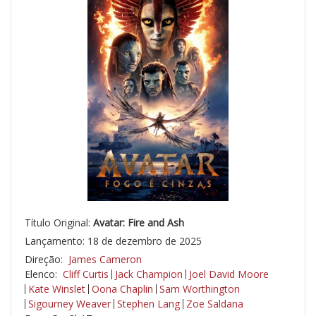
Título Original:
Avatar: Fire and Ash
Lançamento: 18 de dezembro de 2025
Direção:
James Cameron
Elenco:
Cliff Curtis
Jack Champion
Joel David Moore
Kate Winslet
Oona Chaplin
Sam Worthington
Sigourney Weaver
Stephen Lang
Zoe Saldana