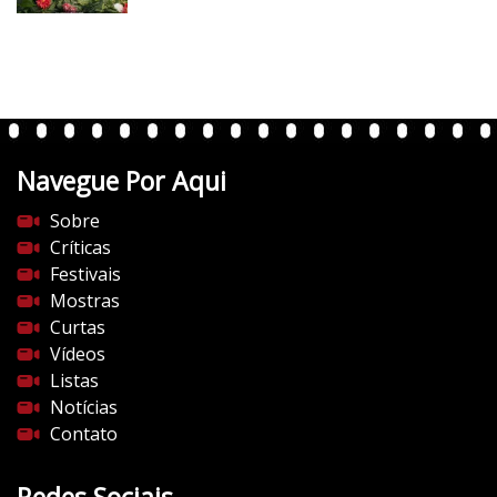
e
r
t
e
n
t
Navegue Por Aqui
e
s
Sobre
d
Críticas
o
Festivais
c
Mostras
i
Curtas
n
Vídeos
e
Listas
m
Notícias
a
Contato
.
c