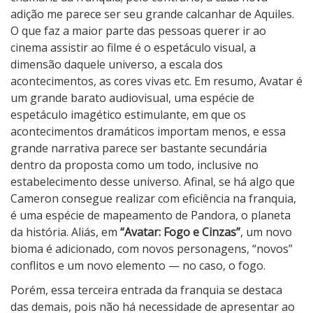
o
adição me parece ser seu grande calcanhar de Aquiles.
e
O que faz a maior parte das pessoas querer ir ao
C
cinema assistir ao filme é o espetáculo visual, a
i
dimensão daquele universo, a escala dos
n
acontecimentos, as cores vivas etc. Em resumo, Avatar é
z
um grande barato audiovisual, uma espécie de
a
espetáculo imagético estimulante, em que os
s
acontecimentos dramáticos importam menos, e essa
grande narrativa parece ser bastante secundária
dentro da proposta como um todo, inclusive no
estabelecimento desse universo. Afinal, se há algo que
Cameron consegue realizar com eficiência na franquia,
é uma espécie de mapeamento de Pandora, o planeta
da história. Aliás, em
“Avatar: Fogo e Cinzas”
, um novo
bioma é adicionado, com novos personagens, “novos”
conflitos e um novo elemento — no caso, o fogo.
Porém, essa terceira entrada da franquia se destaca
das demais, pois não há necessidade de apresentar ao