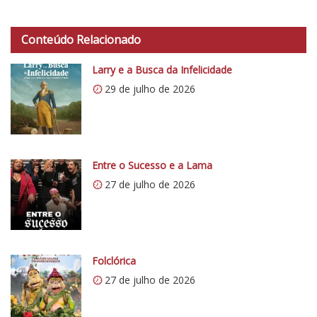
h
t
Conteúdo Relacionado
t
p
Larry e a Busca da Infelicidade
s
29 de julho de 2026
:
/
/
i
0
Entre o Sucesso e a Lama
.
27 de julho de 2026
w
p
.
c
o
Folclórica
m
27 de julho de 2026
/
v