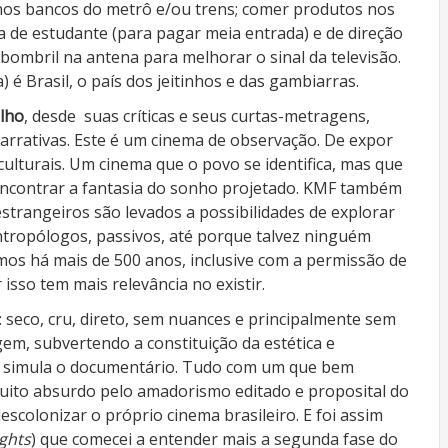
nos bancos do metrô e/ou trens; comer produtos nos
 de estudante (para pagar meia entrada) e de direção
 bombril na antena para melhorar o sinal da televisão.
) é Brasil, o país dos jeitinhos e das gambiarras.
lho
, desde
suas críticas e seus curtas-metragens,
arrativas. Este é um cinema de observação. De expor
 culturais. Um cinema que o povo se identifica, mas que
 encontrar a fantasia do sonho projetado. KMF também
trangeiros são levados a possibilidades de explorar
 antropólogos, passivos, até porque talvez ninguém
os há mais de 500 anos, inclusive com a permissão de
isso tem mais relevância no existir.
 seco, cru, direto, sem nuances e principalmente sem
agem, subvertendo a constituição da estética e
 que simula o documentário. Tudo com um que bem
uito absurdo pelo amadorismo editado e proposital do
scolonizar o próprio cinema brasileiro. E foi assim
ights
) que comecei a entender mais a segunda fase do