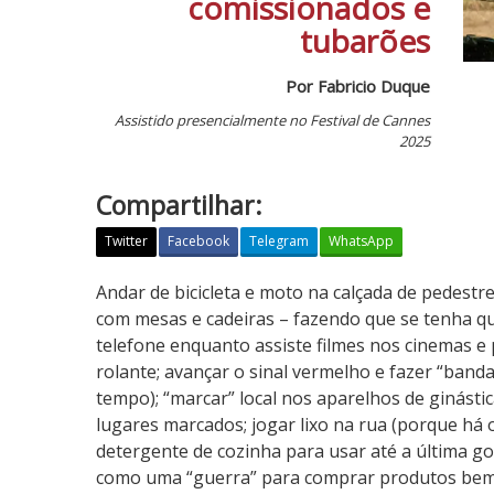
comissionados e
tubarões
Por Fabricio Duque
Assistido presencialmente no Festival de Cannes
2025
Compartilhar:
Twitter
Facebook
Telegram
WhatsApp
O
Andar de bicicleta e moto na calçada de pedestr
A
com mesas e cadeiras – fazendo que se tenha qu
g
telefone enquanto assiste filmes nos cinemas e 
e
rolante; avançar o sinal vermelho e fazer “band
n
tempo); “marcar” local nos aparelhos de ginást
t
lugares marcados; jogar lixo na rua (porque há 
e
detergente de cozinha para usar até a última got
S
como uma “guerra” para comprar produtos bem 