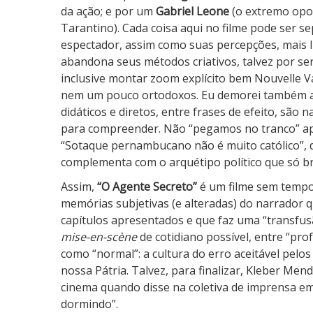
da ação; e por um
Gabriel Leone
(o extremo opo
Tarantino). Cada coisa aqui no filme pode ser 
espectador, assim como suas percepções, mais 
abandona seus métodos criativos, talvez por ser c
inclusive montar zoom explícito bem Nouvelle V
nem um pouco ortodoxos. Eu demorei também a
didáticos e diretos, entre frases de efeito, são
para compreender. Não “pegamos no tranco” ape
“Sotaque pernambucano não é muito católico”, 
complementa com o arquétipo político que só br
Assim,
“O Agente Secreto”
é um filme sem tempo,
memórias subjetivas (e alteradas) do narrador 
capítulos apresentados e que faz uma “transfus
mise-en-scène
de cotidiano possível, entre “pro
como “normal”: a cultura do erro aceitável p
nossa Pátria. Talvez, para finalizar, Kleber Men
cinema quando disse na coletiva de imprensa em 
dormindo”.