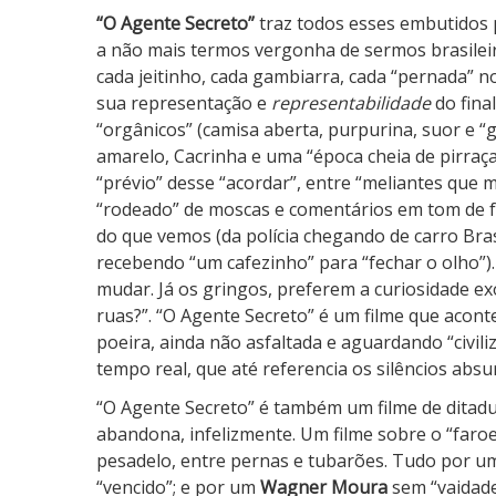
“O Agente Secreto”
traz todos esses embutidos p
a não mais termos vergonha de sermos brasilei
cada jeitinho, cada gambiarra, cada “pernada” n
sua representação e
representabilidade
do fina
“orgânicos” (camisa aberta, purpurina, suor e “g
amarelo, Cacrinha e uma “época cheia de pirraç
“prévio” desse “acordar”, entre “meliantes que
“rodeado” de moscas e comentários em tom de fo
do que vemos (da polícia chegando de carro Bra
recebendo “um cafezinho” para “fechar o olho”)
mudar. Já os gringos, preferem a curiosidade e
ruas?”. “O Agente Secreto” é um filme que acont
poeira, ainda não asfaltada e aguardando “civi
tempo real, que até referencia os silêncios absu
“O Agente Secreto” é também um filme de ditad
abandona, infelizmente. Um filme sobre o “faroe
pesadelo, entre pernas e tubarões. Tudo por um
“vencido”; e por um
Wagner Moura
sem “vaidade”