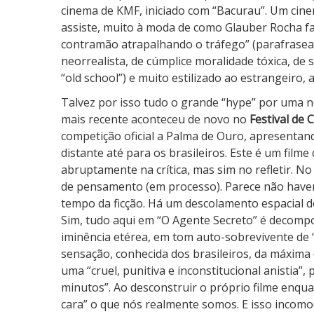
cinema de KMF, iniciado com “Bacurau”. Um cine
assiste, muito à moda de como Glauber Rocha fa
contramão atrapalhando o tráfego” (parafrasea
neorrealista, de cúmplice moralidade tóxica, d
“old school”) e muito estilizado ao estrangeiro,
Talvez por isso tudo o grande “hype” por uma n
mais recente aconteceu de novo no
Festival de 
competição oficial a Palma de Ouro, apresentan
distante até para os brasileiros. Este é um film
abruptamente na crítica, mas sim no refletir. N
de pensamento (em processo). Parece não haver 
tempo da ficção. Há um descolamento espacial de
Sim, tudo aqui em “O Agente Secreto” é decomp
iminência etérea, em tom auto-sobrevivente de
sensação, conhecida dos brasileiros, da máxim
uma “cruel, punitiva e inconstitucional anistia”
minutos”. Ao desconstruir o próprio filme enqu
cara” o que nós realmente somos. E isso incomo