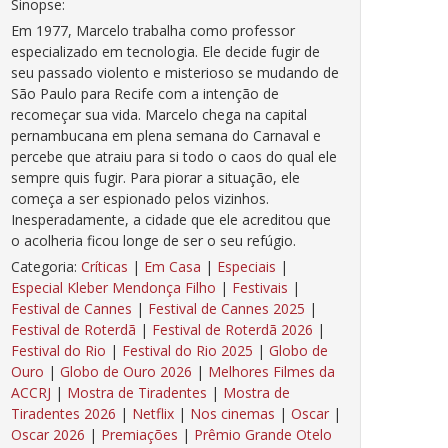
Sinopse:
Em 1977, Marcelo trabalha como professor
especializado em tecnologia. Ele decide fugir de
seu passado violento e misterioso se mudando de
São Paulo para Recife com a intenção de
recomeçar sua vida. Marcelo chega na capital
pernambucana em plena semana do Carnaval e
percebe que atraiu para si todo o caos do qual ele
sempre quis fugir. Para piorar a situação, ele
começa a ser espionado pelos vizinhos.
Inesperadamente, a cidade que ele acreditou que
o acolheria ficou longe de ser o seu refúgio.
Categoria:
Críticas
|
Em Casa
|
Especiais
|
Especial Kleber Mendonça Filho
|
Festivais
|
Festival de Cannes
|
Festival de Cannes 2025
|
Festival de Roterdã
|
Festival de Roterdã 2026
|
Festival do Rio
|
Festival do Rio 2025
|
Globo de
Ouro
|
Globo de Ouro 2026
|
Melhores Filmes da
ACCRJ
|
Mostra de Tiradentes
|
Mostra de
Tiradentes 2026
|
Netflix
|
Nos cinemas
|
Oscar
|
Oscar 2026
|
Premiações
|
Prêmio Grande Otelo