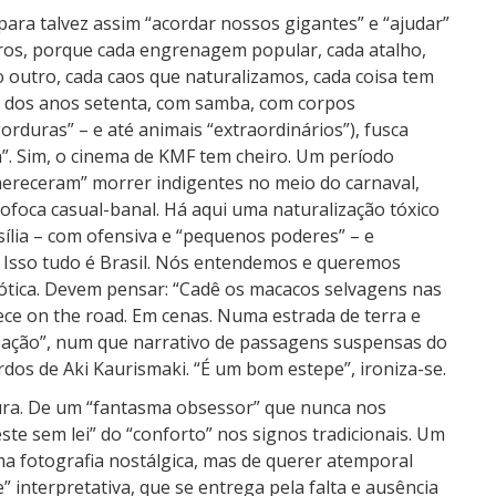
ara talvez assim “acordar nossos gigantes” e “ajudar”
ros, porque cada engrenagem popular, cada atalho,
o outro, cada caos que naturalizamos, cada coisa tem
l dos anos setenta, com samba, com corpos
orduras” – e até animais “extraordinários”), fusca
a”. Sim, o cinema de KMF tem cheiro. Um período
 mereceram” morrer indigentes no meio do carnaval,
foca casual-banal. Há aqui uma naturalização tóxico
sília – com ofensiva e “pequenos poderes” – e
. Isso tudo é Brasil. Nós entendemos e queremos
xótica. Devem pensar: “Cadê os macacos selvagens nas
ece on the road. Em cenas. Numa estrada de terra e
lização”, num que narrativo de passagens suspensas do
rdos de Aki Kaurismaki. “É um bom estepe”, ironiza-se.
ura. De um “fantasma obsessor” que nunca nos
ste sem lei” do “conforto” nos signos tradicionais. Um
a fotografia nostálgica, mas de querer atemporal
 interpretativa, que se entrega pela falta e ausência