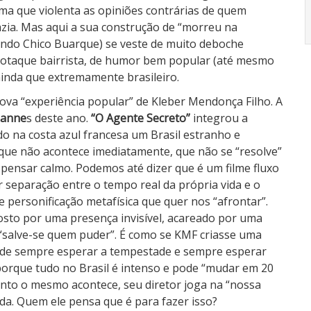
ma que violenta as opiniões contrárias de quem
zia. Mas aqui a sua construção de “morreu na
ndo Chico Buarque) se veste de muito deboche
e sotaque bairrista, de humor bem popular (até mesmo
 ainda que extremamente brasileiro.
ova “experiência popular” de Kleber Mendonça Filho. A
Canne
s deste ano.
“O Agente Secreto”
integrou a
do na costa azul francesa um Brasil estranho e
e que não acontece imediatamente, que não se “resolve”
o pensar calmo. Podemos até dizer que é um filme fluxo
separação entre o tempo real da própria vida e o
 personificação metafísica que quer nos “afrontar”.
osto por uma presença invisível, acareado por uma
 “salve-se quem puder”. É como se KMF criasse uma
a de sempre esperar a tempestade e sempre esperar
, porque tudo no Brasil é intenso e pode “mudar em 20
anto o mesmo acontece, seu diretor joga na “nossa
da. Quem ele pensa que é para fazer isso?