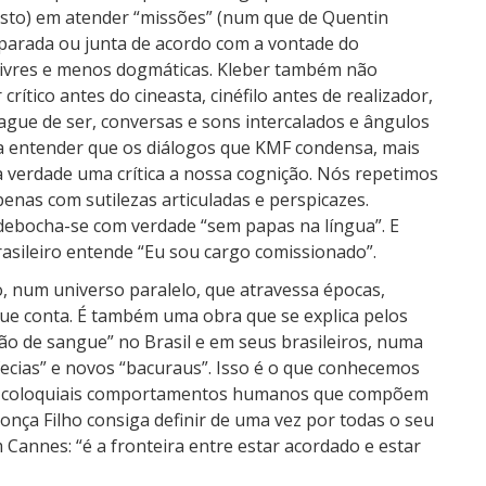
sto) em atender “missões” (num que de Quentin
separada ou junta de acordo com a vontade do
livres e menos dogmáticas. Kleber também não
rítico antes do cineasta, cinéfilo antes de realizador,
ague de ser, conversas e sons intercalados e ângulos
 entender que os diálogos que KMF condensa, mais
 na verdade uma crítica a nossa cognição. Nós repetimos
nas com sutilezas articuladas e perspicazes.
debocha-se com verdade “sem papas na língua”. E
asileiro entende “Eu sou cargo comissionado”.
 num universo paralelo, que atravessa épocas,
que conta. É também uma obra que se explica pelos
ão de sangue” no Brasil e em seus brasileiros, numa
fecias” e novos “bacuraus”. Isso é o que conhecemos
elos coloquiais comportamentos humanos que compõem
donça Filho consiga definir de uma vez por todas o seu
Cannes: “é a fronteira entre estar acordado e estar