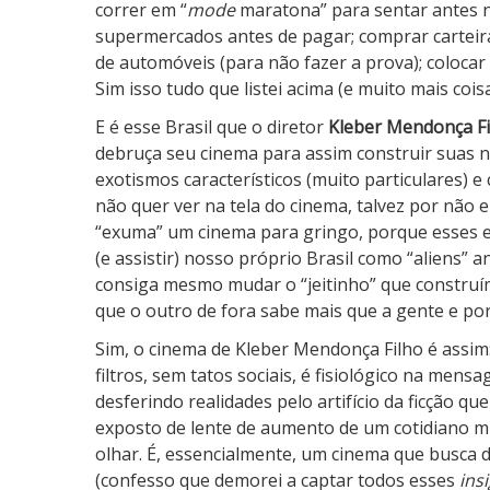
e
correr em “
mode
maratona” para sentar antes 
c
supermercados antes de pagar; comprar carteira
r
de automóveis (para não fazer a prova); colocar
e
Sim isso tudo que listei acima (e muito mais coisa
t
E é esse Brasil que o diretor
Kleber Mendonça Fi
o
debruça seu cinema para assim construir suas n
exotismos característicos (muito particulares) e
não quer ver na tela do cinema, talvez por não
“exuma” um cinema para gringo, porque esses es
(e assistir) nosso próprio Brasil como “aliens”
consiga mesmo mudar o “jeitinho” que construím
que o outro de fora sabe mais que a gente e por 
Sim, o cinema de Kleber Mendonça Filho é assim:
filtros, sem tatos sociais, é fisiológico na mens
desferindo realidades pelo artifício da ficção
exposto de lente de aumento de um cotidiano m
olhar. É, essencialmente, um cinema que busca de
(confesso que demorei a captar todos esses
ins