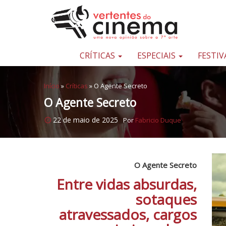
Pular para o conteúdo
Uma
nova
opinião
CRÍTICAS
ESPECIAIS
FESTIV
sobre
a
Início
»
Críticas
»
O Agente Secreto
sétima
O Agente Secreto
arte
22 de maio de 2025
Por
Fabricio Duque
O Agente Secreto
Entre vidas absurdas,
sotaques
atravessados, cargos