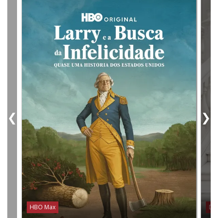
❮
❯
HBO Max
Dis