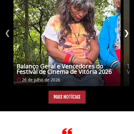
❮
❯
Balanço Geral e Vencedores do
Tu
Festival de Cinema de Vitória 2026
Vi
26 de julho de 2026
1
MAIS NOTÍCIAS
Citações