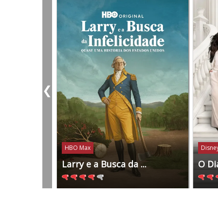
❮
HBO Max
Disney
Larry e a Busca da ...
O Di