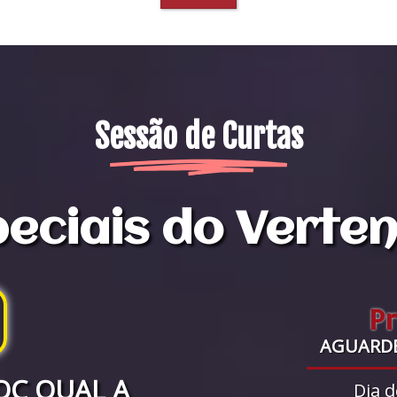
Sessão de Curtas
eciais do Verte
P
AGUARD
OC QUAL A
Dia d