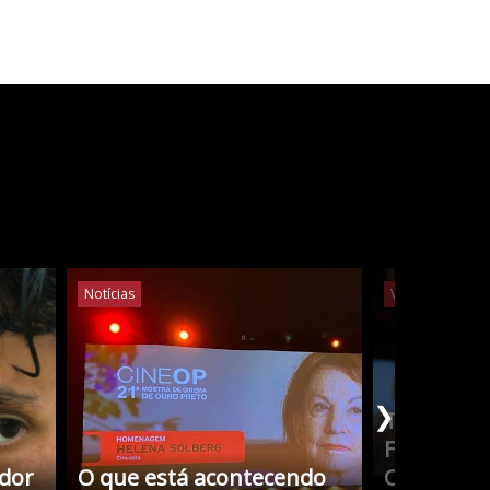
Notícias
Vídeos
Notíc
❯
Tudo Sobr
Filmes co
edor
O que está acontecendo
Cristina 