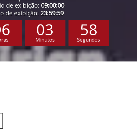
o de exibição:
09:00:00
 de exibição:
23:59:59
06
03
56
oras
Minutos
Segundos