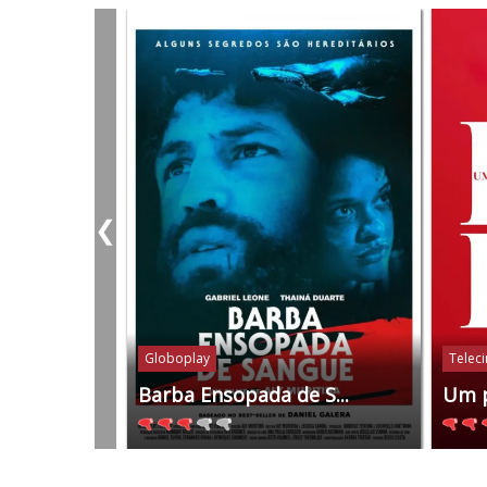
❮
Globoplay
Telec
Barba Ensopada de S...
Um 