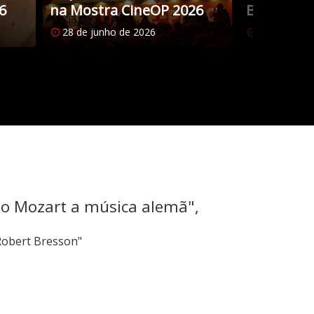
6
na Mostra CineOP 2026
Brasileiro
28 de junho de 2026
27 de junho
mo Mozart a música alemã",
Robert Bresson"