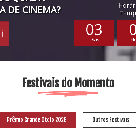
Horári
A DE CINEMA?
Tempo
03
i
Dias
H
Festivais do Momento
Prêmio Grande Otelo 2026
Outros Festivais