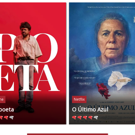
ine
Netflix
poeta
O Último Azul