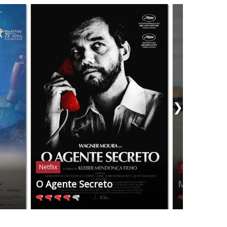
❯
Netflix
Globoplay
O Agente Secreto
Manas