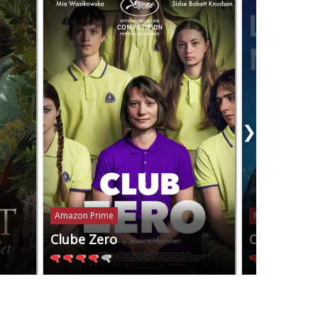
❯
Amazon Prime
Mubi
Clube Zero
Os Anos N