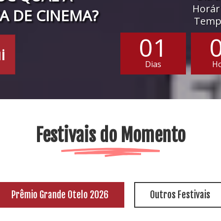
Horári
A DE CINEMA?
Tempo
01
i
Dias
H
Festivais do Momento
Prêmio Grande Otelo 2026
Outros Festivais