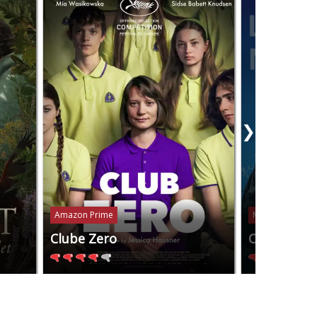
❯
Amazon Prime
Mubi
Clube Zero
Os Anos N