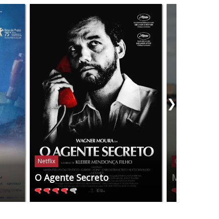
❯
Netflix
Globoplay
O Agente Secreto
Manas