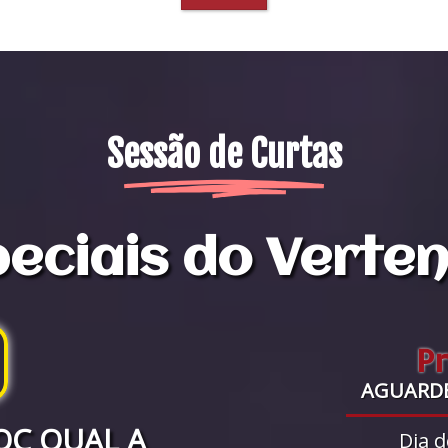
Sessão de Curtas
eciais do Verte
P
AGUARD
OC QUAL A
Dia d