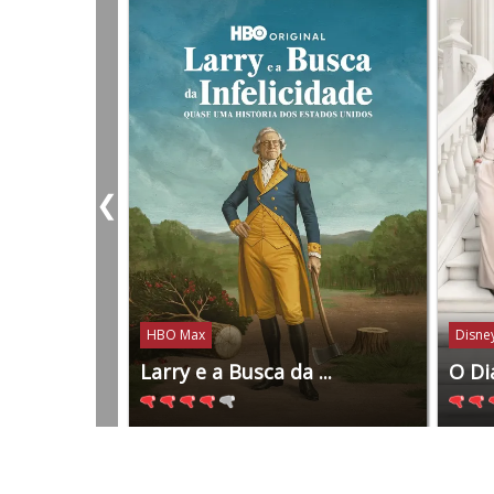
❮
HBO Max
Disney
Larry e a Busca da ...
O Di