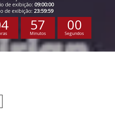
o de exibição:
09:00:00
 de exibição:
23:59:59
04
56
58
oras
Minutos
Segundos