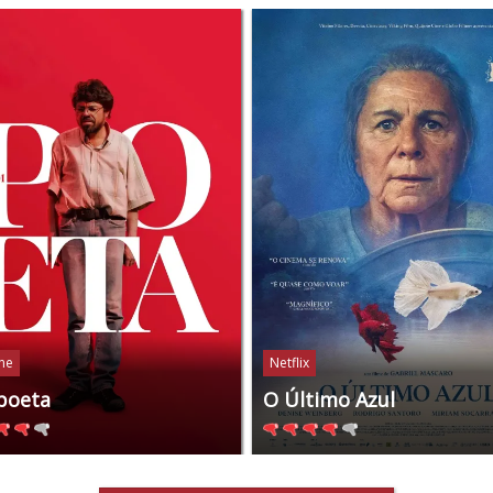
ine
Netflix
poeta
O Último Azul