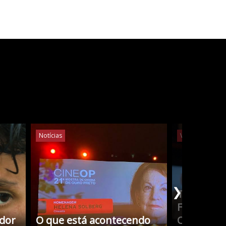
Notícias
Vídeos
Notíc
❯
Tudo Sobr
Filmes co
edor
O que está acontecendo
Cristina 