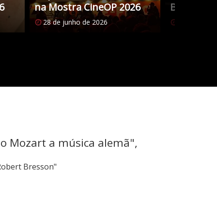
6
na Mostra CineOP 2026
Brasileiro
28 de junho de 2026
27 de junho
mo Mozart a música alemã",
Robert Bresson"