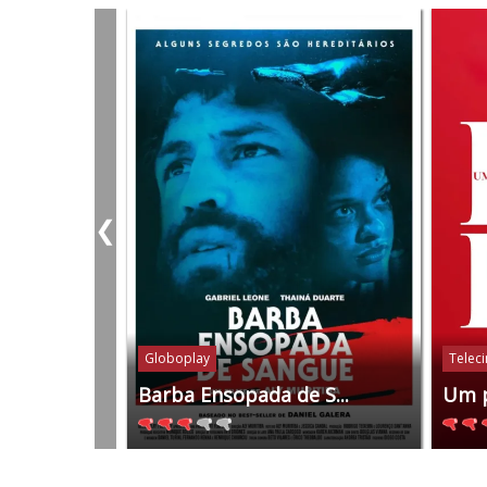
❮
Globoplay
Telec
Barba Ensopada de S...
Um 