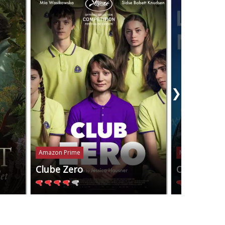
❯
Amazon Prime
Mubi
Clube Zero
Os Anos N