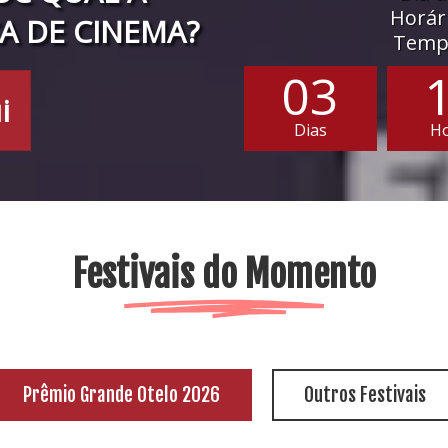
Horári
A DE CINEMA?
Tempo
03
i
Dias
H
Festivais do Momento
Prêmio Grande Otelo 2026
Outros Festivais