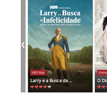
❮
HBO Max
Disney
Larry e a Busca da ...
O Di