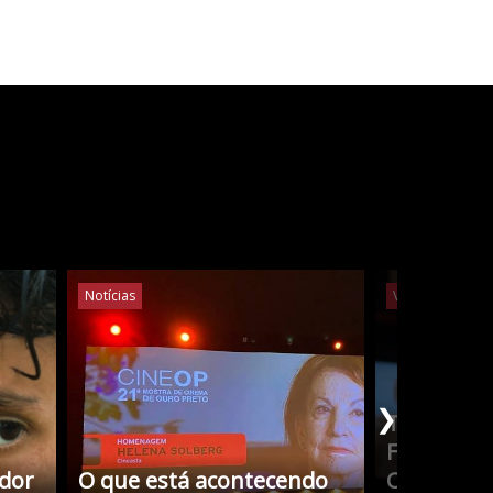
Notícias
Vídeos
Notíc
❯
Tudo Sobr
Filmes co
edor
O que está acontecendo
Cristina 