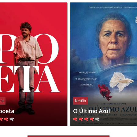
ine
Netflix
poeta
O Último Azul