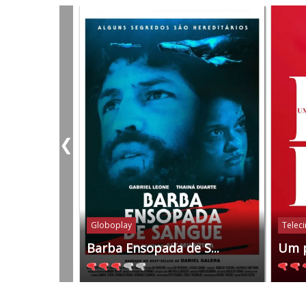
❮
Globoplay
Telec
Barba Ensopada de S...
Um 