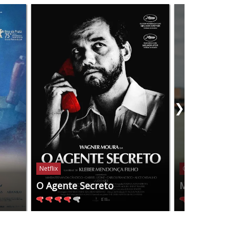
❯
Netflix
Globoplay
O Agente Secreto
Manas