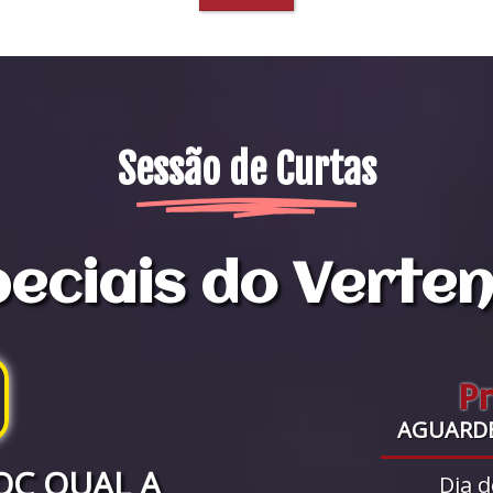
Sessão de Curtas
eciais do Verte
P
AGUARD
OC QUAL A
Dia d