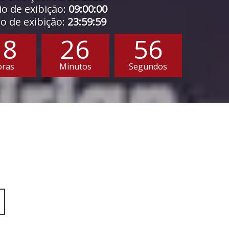
o de exibição:
09:00:00
 de exibição:
23:59:59
18
26
54
oras
Minutos
Segundos