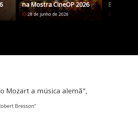
6
na Mostra CineOP 2026
Brasileiro
28 de junho de 2026
27 de junho
mo Mozart a música alemã",
Robert Bresson"