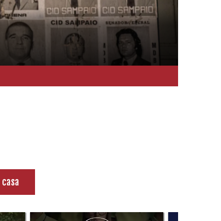
encedor da Mostra CineOP 2026
 casa