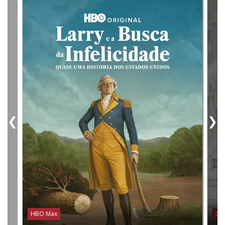
❮
❯
HBO Max
Dis