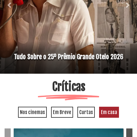
Tudo Sobre o 25º Prêmio Grande Otelo 2026
Críticas
Nos cinemas
Em Breve
Curtas
Em casa