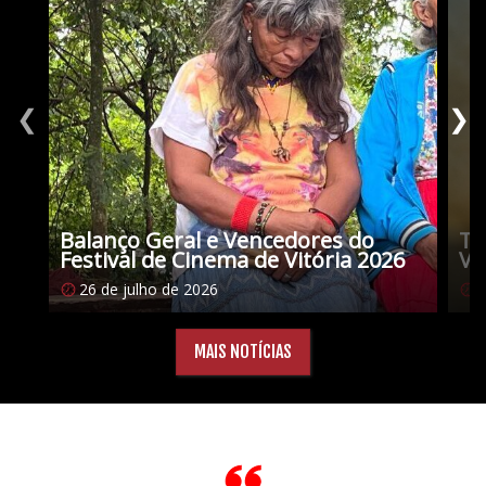
❮
❯
Balanço Geral e Vencedores do
Tu
Festival de Cinema de Vitória 2026
Vi
26 de julho de 2026
1
MAIS NOTÍCIAS
Citações