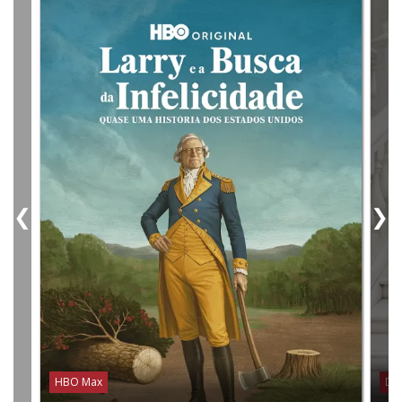
❮
❯
HBO Max
Dis