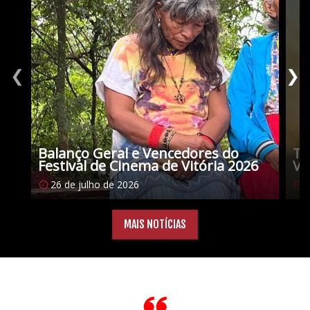
❮
❯
Balanço Geral e Vencedores do
Tu
Festival de Cinema de Vitória 2026
Vi
26 de julho de 2026
1
MAIS NOTÍCIAS
Citações