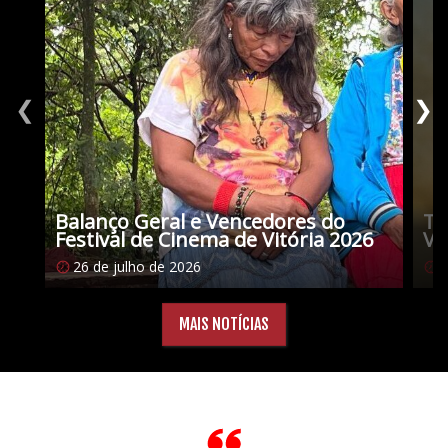
❮
❯
Balanço Geral e Vencedores do
Tu
Festival de Cinema de Vitória 2026
Vi
26 de julho de 2026
1
MAIS NOTÍCIAS
Citações