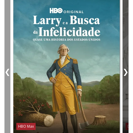
❮
❯
HBO Max
Dis