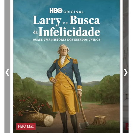
❮
❯
HBO Max
Dis