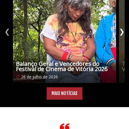
❮
❯
Balanço Geral e Vencedores do
Tu
Festival de Cinema de Vitória 2026
Vi
26 de julho de 2026
1
MAIS NOTÍCIAS
Citações