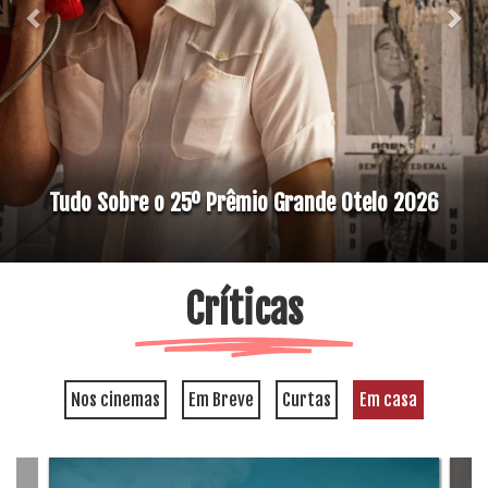
Tudo Sobre o 25º Prêmio Grande Otelo 2026
Críticas
Nos cinemas
Em Breve
Curtas
Em casa