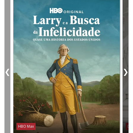
❮
❯
HBO Max
Dis