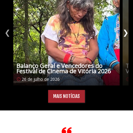
❮
❯
Balanço Geral e Vencedores do
Tu
Festival de Cinema de Vitória 2026
Vi
26 de julho de 2026
1
MAIS NOTÍCIAS
Citações