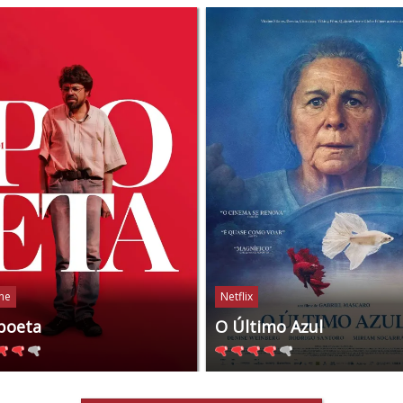
ine
Netflix
poeta
O Último Azul