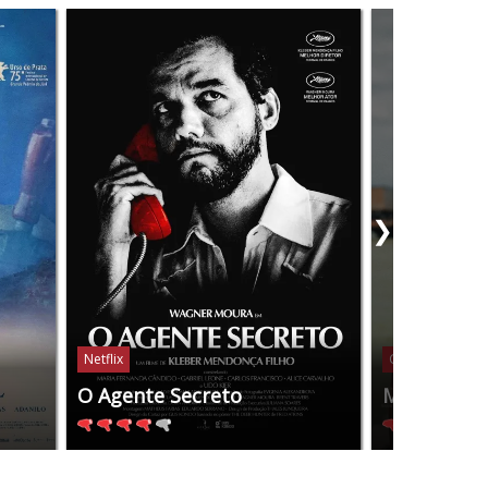
❯
Netflix
Globoplay
O Agente Secreto
Manas