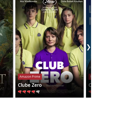
❯
Amazon Prime
Mubi
Clube Zero
Os Anos N