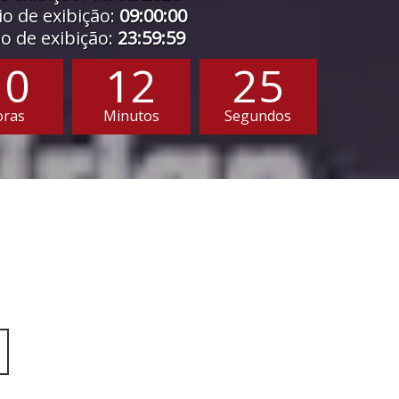
o de exibição:
09:00:00
 de exibição:
23:59:59
10
12
24
oras
Minutos
Segundos