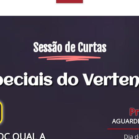
Sessão de Curtas
eciais do Verte
P
AGUARD
OC QUAL A
Dia d