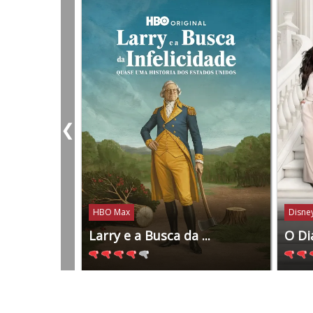
❮
HBO Max
Disney
Larry e a Busca da ...
O Di