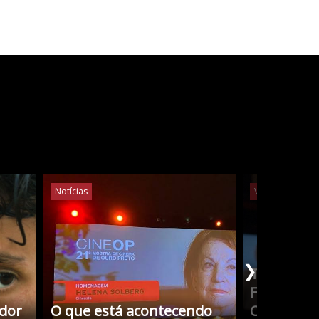
Notícias
Vídeos
Notíc
❯
Tudo Sobr
Filmes co
edor
O que está acontecendo
Cristina 