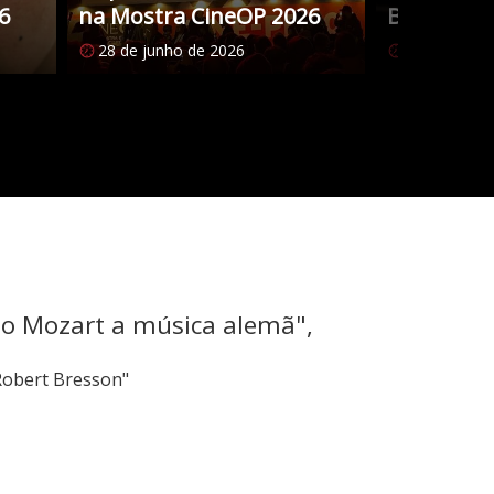
6
na Mostra CineOP 2026
Brasileiro
28 de junho de 2026
27 de junho
mo Mozart a música alemã",
Robert Bresson"