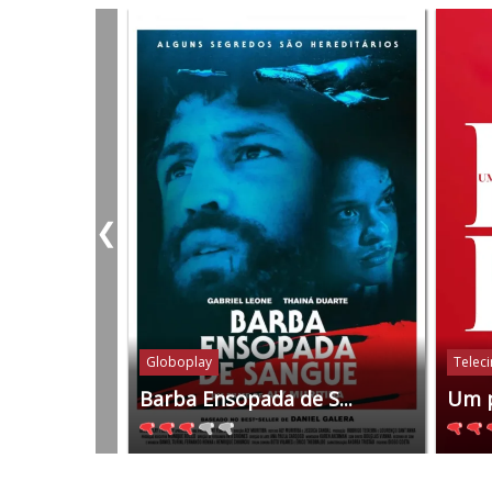
❮
Globoplay
Telec
Barba Ensopada de S...
Um 