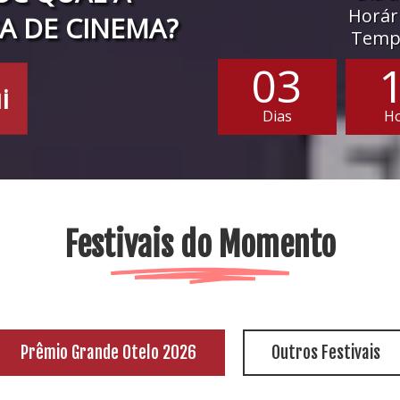
Horári
A DE CINEMA?
Tempo
03
i
Dias
H
Festivais do Momento
Prêmio Grande Otelo 2026
Outros Festivais