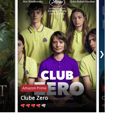
❯
Amazon Prime
Mubi
Clube Zero
Os Anos N