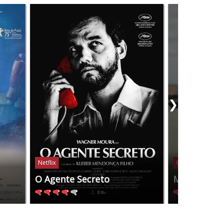
❯
Netflix
Globoplay
O Agente Secreto
Manas