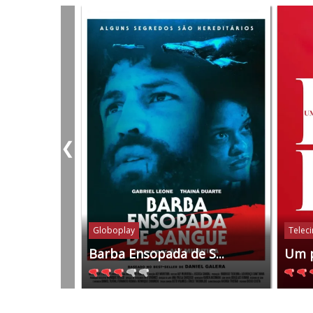
❮
Globoplay
Telec
Barba Ensopada de S...
Um 