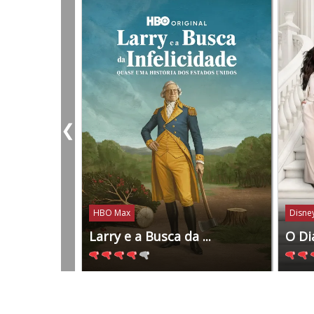
❮
HBO Max
Disney
Larry e a Busca da ...
O Di