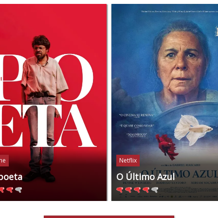
ine
Netflix
poeta
O Último Azul