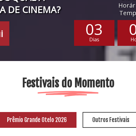
Horári
A DE CINEMA?
Tempo
03
i
Dias
H
Festivais do Momento
Prêmio Grande Otelo 2026
Outros Festivais