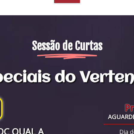
Sessão de Curtas
eciais do Verte
P
AGUARD
OC QUAL A
Dia d