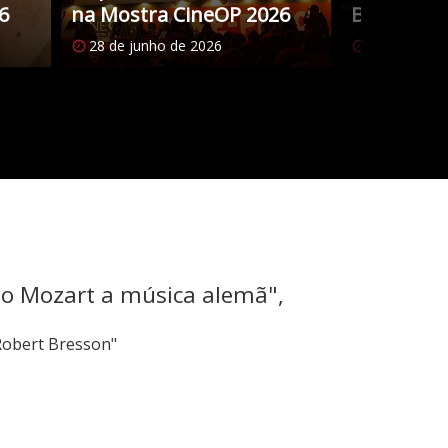
6
na Mostra CineOP 2026
Brasileiro
28 de junho de 2026
27 de junho
mo Mozart a música alemã",
Robert Bresson"