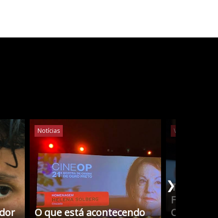
Notícias
Vídeos
Notíc
❯
Tudo Sobr
Filmes co
edor
O que está acontecendo
Cristina 