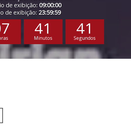
o de exibição:
09:00:00
 de exibição:
23:59:59
07
41
39
oras
Minutos
Segundos