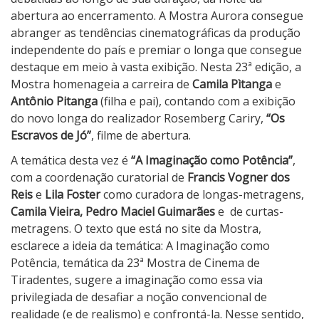
T
abertura ao encerramento. A Mostra Aurora consegue
i
abranger as tendências cinematográficas da produção
r
independente do país e premiar o longa que consegue
a
destaque em meio à vasta exibição. Nesta 23ª edição, a
d
Mostra homenageia a carreira de
Camila Pìtanga
e
e
Antônio Pitanga
(filha e pai), contando com a exibição
n
do novo longa do realizador Rosemberg Cariry,
“Os
t
Escravos de Jó”
, filme de abertura.
e
s
A temática desta vez é
“A Imaginação como Potência”
,
2
com a coordenação curatorial de
Francis Vogner dos
0
Reis
e
Lila Foster
como curadora de longas-metragens,
2
Camila Vieira, Pedro Maciel Guimarães
e
de curtas-
0
metragens. O texto que está no site da Mostra,
esclarece a ideia da temática: A Imaginação como
Potência, temática da 23ª Mostra de Cinema de
Tiradentes, sugere a imaginação como essa via
privilegiada de desafiar a noção convencional de
realidade (e de realismo) e confrontá-la. Nesse sentido,