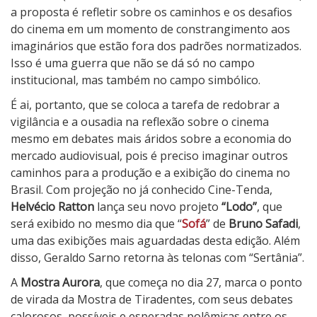
a proposta é refletir sobre os caminhos e os desafios
do cinema em um momento de constrangimento aos
imaginários que estão fora dos padrões normatizados.
Isso é uma guerra que não se dá só no campo
institucional, mas também no campo simbólico.
É ai, portanto, que se coloca a tarefa de redobrar a
vigilância e a ousadia na reflexão sobre o cinema
mesmo em debates mais áridos sobre a economia do
mercado audiovisual, pois é preciso imaginar outros
caminhos para a produção e a exibição do cinema no
Brasil. Com projeção no já conhecido Cine-Tenda,
Helvécio Ratton
lança seu novo projeto
“Lodo”
, que
será exibido no mesmo dia que “
Sofá
” de
Bruno Safadi
,
uma das exibições mais aguardadas desta edição. Além
disso, Geraldo Sarno retorna às telonas com “Sertânia”.
A
Mostra Aurora
, que começa no dia 27, marca o ponto
de virada da Mostra de Tiradentes, com seus debates
calorosos, possíveis e esperadas polêmicas entre os