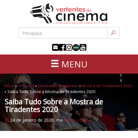
Uma
Pular
nova
para
opinião
o
sobre
conteúdo
a
sétima
arte
MENU
Início
»
Festivais
»
Mostra de Tiradentes
»
Mostra de Tiradentes 2020
»
Saiba Tudo Sobre a Mostra de Tiradentes 2020
Saiba Tudo Sobre a Mostra de
Tiradentes 2020
24 de janeiro de 2020
Por
Fabricio Duque