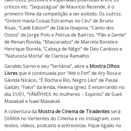
críticos etc. “Sequizágua” de Maurício Rezende, é o
primeiro filme da competição a ser exibido. Os outros:
“Ontem Havia Coisas Estranhas no Céu” de Bruno
Risas, “Cadê Edson?” de Dácia Ibiapina, “Canto dos
Ossos” de Jorge Polo e Petrus de Bairros, “Pão e Gente”
de Renan Rovida, “Mascarados” de Marcela Borela e
Henrique Borela, “Cabeça de Nêgo” de Déo Cardoso e
“Natureza Morta” de Clarissa Ramalho.
Geraldo Sarno e seu “Sertânia”, abre a
Mostra Olhos
Livres
que é continuada por “Até o Fim” de Ary Rosa e
Glenda Nicácio, “É Rocha e Rio, Negro Léo” de Paula
Gaitán, “Fakir” da lenda, Helena Ignez. E encerrando no
dia 31/01, “YÃMĨYHEX: As mulheres – Espírito” de Sueli
Maxakali e Isael Maxakali.
A cobertura da
Mostra de Cinema de Tiradentes
será
DIÁRIA no Vertentes do Cinema e no Instagram, com
textos, vídeos, podcasts e entrevistas. Fique ligado no