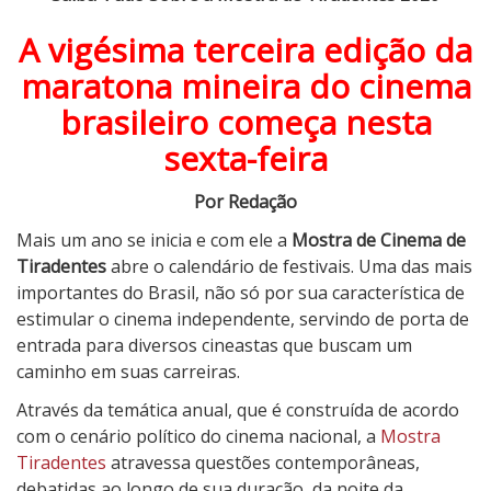
T
A vigésima terceira edição da
u
d
maratona mineira do cinema
o
brasileiro começa nesta
S
sexta-feira
o
b
Por Redação
r
e
Mais um ano se inicia e com ele a
Mostra de Cinema de
a
Tiradentes
abre o calendário de festivais. Uma das mais
M
importantes do Brasil, não só por sua característica de
o
estimular o cinema independente, servindo de porta de
s
entrada para diversos cineastas que buscam um
t
caminho em suas carreiras.
r
Através da temática anual, que é construída de acordo
a
com o cenário político do cinema nacional, a
Mostra
d
Tiradentes
atravessa questões contemporâneas,
e
debatidas ao longo de sua duração, da noite da