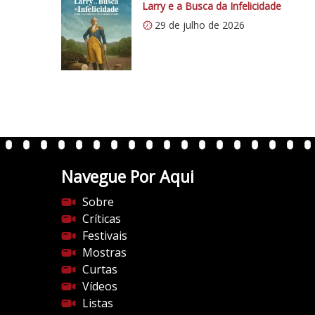
s
Larry e a Busca da Infelicidade
:
29 de julho de 2026
/
/
i
0
.
w
p
.
Navegue Por Aqui
c
o
Sobre
m
Críticas
/
Festivais
v
Mostras
e
Curtas
r
Vídeos
t
Listas
e