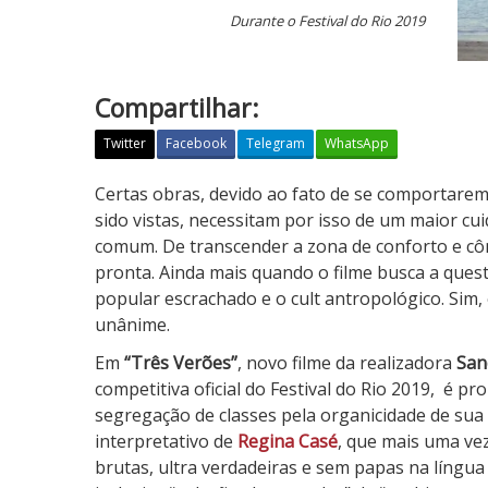
Durante o Festival do Rio 2019
Compartilhar:
Twitter
Facebook
Telegram
WhatsApp
T
Certas obras, devido ao fato de se comportarem
r
sido vistas, necessitam por isso de um maior cui
ê
comum. De transcender a zona de conforto e cô
s
pronta. Ainda mais quando o filme busca a ques
V
popular escrachado e o cult antropológico. Sim
e
unânime.
r
Em
“Três Verões”
, novo filme da realizadora
San
õ
competitiva oficial do Festival do Rio 2019,
é pro
e
segregação de classes pela organicidade de su
s
interpretativo de
Regina Casé
, que mais uma ve
brutas, ultra verdadeiras e sem papas na língua 