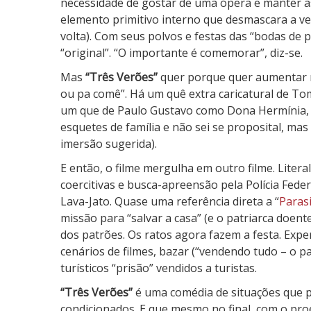
necessidade de gostar de uma ópera e manter as 
elemento primitivo interno que desmascara a ve
volta). Com seus polvos e festas das “bodas de
“original”. “O importante é comemorar”, diz-se.
Mas
“Três Verões”
quer porque quer aumentar m
ou pa comê”. Há um quê extra caricatural de To
um que de Paulo Gustavo como Dona Hermínia, e
esquetes de família e não sei se proposital, m
imersão sugerida).
E então, o filme mergulha em outro filme. Lite
coercitivas e busca-apreensão pela Polícia Feder
Lava-Jato. Quase uma referência direta a “
Paras
missão para “salvar a casa” (e o patriarca doen
dos patrões. Os ratos agora fazem a festa. Expe
cenários de filmes, bazar (“vendendo tudo – o pa
turísticos “prisão” vendidos a turistas.
“Três Verões”
é uma comédia de situações que pi
condicionados. E que mesmo no final, com o proe