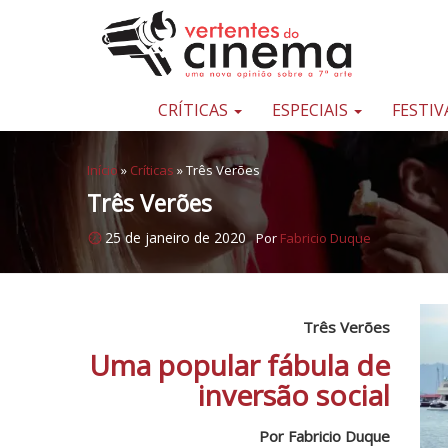
Pular para o conteúdo
Uma
nova
opinião
CRÍTICAS
ESPECIAIS
FESTIV
sobre
a
Início
»
Críticas
»
Três Verões
sétima
Três Verões
arte
25 de janeiro de 2020
Por
Fabricio Duque
Três Verões
Uma popular fábula de
inversão social
Por Fabricio Duque