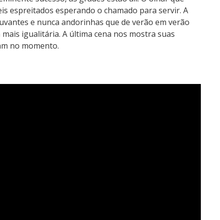
eis espreitados esperando o chamado para servir. A
uvantes e nunca andorinhas que de verão em verão
mais igualitária. A última cena nos mostra suas
ram no momento.