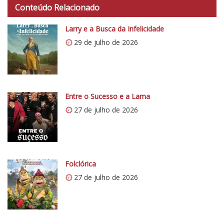
t
o
Conteúdo Relacionado
t
C
p
Larry e a Busca da Infelicidade
r
s
í
29 de julho de 2026
:
t
/
i
/
c
i
o
0
Entre o Sucesso e a Lama
5
.
27 de julho de 2026
1
w
p
.
c
Folclórica
o
27 de julho de 2026
m
/
v
e