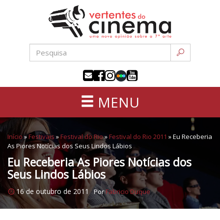
Uma
Pular
nova
para
opinião
o
sobre
conteúdo
a
sétima
arte
MENU
Início
»
Festivais
»
Festival do Rio
»
Festival do Rio 2011
»
Eu Receberia
As Piores Notícias dos Seus Lindos Lábios
Eu Receberia As Piores Notícias dos
Seus Lindos Lábios
16 de outubro de 2011
Por
Fabricio Duque