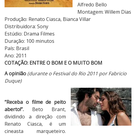
s
Alfredo Bello
P
Montagem: Willem Dias
i
Produção: Renato Ciasca, Bianca Villar
o
Distribuidora: Sony
r
Estúdio: Drama Filmes
e
Duração: 100 minutos
s
País: Brasil
N
Ano: 2011
o
COTAÇÃO: ENTRE O BOM E O MUITO BOM
t
A opinião
(durante o Festival do Rio 2011 por Fabricio
í
Duque)
c
i
a
“Receba o filme de peito
s
aberto!”.
Beto Brant,
d
dividindo a direção com
o
Renato Ciasca, é um
s
cineasta marqueteiro.
S