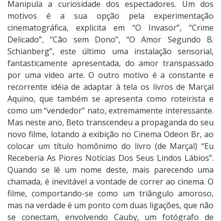
Manipula a curiosidade dos espectadores. Um dos
e
motivos é a sua opção pela experimentação
u
cinematográfica, explicita em “O Invasor”, “Crime
s
Delicado”, “Cão sem Dono”, “O Amor Segundo B.
L
Schianberg”, este último uma instalação sensorial,
i
fantasticamente apresentada, do amor transpassado
n
por uma video arte. O outro motivo é a constante e
d
recorrente idéia de adaptar à tela os livros de Marçal
o
Aquino, que também se apresenta como roteirista e
s
como um “vendedor” nato, extremamente interessante.
L
Mas neste ano, Beto transcendeu a propaganda do seu
á
novo filme, lotando a exibição no Cinema Odeon Br, ao
b
colocar um título homônimo do livro (de Marçal) “Eu
i
Receberia As Piores Notícias Dos Seus Lindos Lábios”.
o
Quando se lê um nome deste, mais parecendo uma
s
chamada, é inevitável a vontade de correr ao cinema. O
filme, comportando-se como um triângulo amoroso,
mas na verdade é um ponto com duas ligações, que não
se conectam, envolvendo Cauby, um fotógrafo de