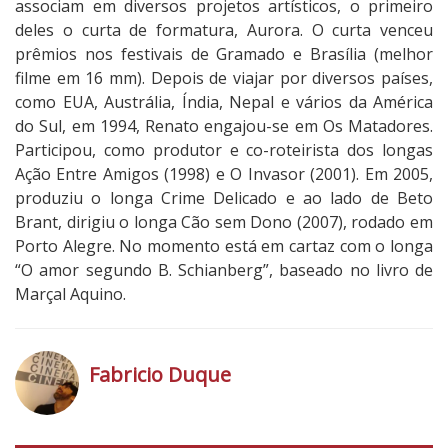
associam em diversos projetos artísticos, o primeiro
deles o curta de formatura, Aurora. O curta venceu
prêmios nos festivais de Gramado e Brasília (melhor
filme em 16 mm). Depois de viajar por diversos países,
como EUA, Austrália, Índia, Nepal e vários da América
do Sul, em 1994, Renato engajou-se em Os Matadores.
Participou, como produtor e co-roteirista dos longas
Ação Entre Amigos (1998) e O Invasor (2001). Em 2005,
produziu o longa Crime Delicado e ao lado de Beto
Brant, dirigiu o longa Cão sem Dono (2007), rodado em
Porto Alegre. No momento está em cartaz com o longa
“O amor segundo B. Schianberg”, baseado no livro de
Marçal Aquino.
3
N
o
Fabricio Duque
t
a
h
d