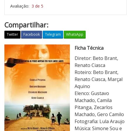
Avaliação:
3 de 5
Compartilhar:
Twitter
Facebook
Telegram
WhatsApp
E
Ficha Técnica
u
Diretor: Beto Brant,
R
Renato Ciasca
e
Roteiro: Beto Brant,
c
Renato Ciasca, Marçal
e
Aquino
b
Elenco: Gustavo
e
Machado, Camila
r
Pitanga, Zecarlos
i
Machado, Gero Camilo
a
Fotografia: Lula Araujo
A
Música: Simone Sou e