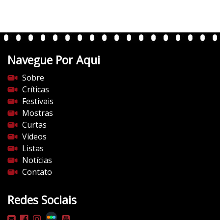
r
t
e
n
t
Navegue Por Aqui
e
s
Sobre
d
Críticas
o
Festivais
c
Mostras
i
Curtas
n
Vídeos
e
Listas
m
Notícias
a
Contato
.
c
Redes Sociais
o
m