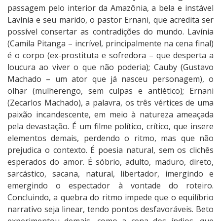
passagem pelo interior da Amazônia, a bela e instável
Lavínia e seu marido, o pastor Ernani, que acredita ser
possível consertar as contradições do mundo. Lavínia
(Camila Pitanga – incrível, principalmente na cena final)
é o corpo (ex-prostituta e sofredora – que desperta a
loucura ao viver o que não poderia); Cauby (Gustavo
Machado – um ator que já nasceu personagem), o
olhar (mulherengo, sem culpas e antiético); Ernani
(Zecarlos Machado), a palavra, os três vértices de uma
paixão incandescente, em meio à natureza ameaçada
pela devastação. É um filme político, crítico, que insere
elementos demais, perdendo o ritmo, mas que não
prejudica o contexto. É poesia natural, sem os clichês
esperados do amor. É sóbrio, adulto, maduro, direto,
sarcástico, sacana, natural, libertador, imergindo e
emergindo o espectador à vontade do roteiro.
Concluindo, a quebra do ritmo impede que o equilíbrio
narrativo seja linear, tendo pontos desfavoráveis. Beto