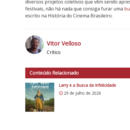
diversos projetos coletivos que vêm sendo apre
festivais, não há nada que consiga furar uma
bu
escrito na História do Cinema Brasileiro.
3
N
o
Vitor Velloso
t
Crítico
a
h
d
t
o
t
Conteúdo Relacionado
C
p
r
s
Larry e a Busca da Infelicidade
í
:
29 de julho de 2026
t
/
i
/
c
i
o
0
5
.