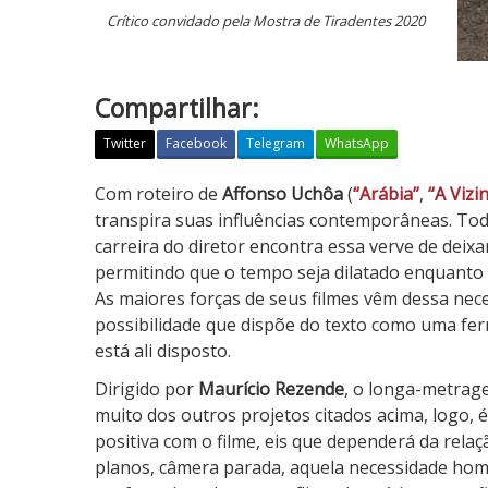
Crítico convidado pela Mostra de Tiradentes 2020
Compartilhar:
Twitter
Facebook
Telegram
WhatsApp
S
Com roteiro de
Affonso Uchôa
(
“Arábia”
,
“A Vizi
e
transpira suas influências contemporâneas. Tod
q
carreira do diretor encontra essa verve de deixa
u
permitindo que o tempo seja dilatado enquanto 
i
As maiores forças de seus filmes vêm dessa n
z
possibilidade que dispõe do texto como uma fer
á
está ali disposto.
g
Dirigido por
Maurício Rezende
, o longa-metrage
u
muito dos outros projetos citados acima, logo, é 
a
positiva com o filme, eis que dependerá da rela
planos, câmera parada, aquela necessidade hom