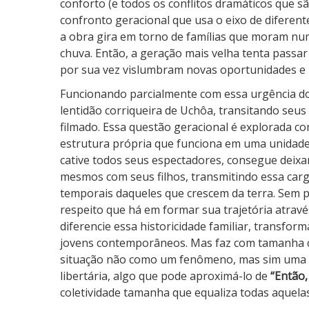
conforto (e todos os conflitos dramáticos que 
confronto geracional que usa o eixo de diferen
a obra gira em torno de famílias que moram num
chuva. Então, a geração mais velha tenta passa
por sua vez vislumbram novas oportunidades e 
Funcionando parcialmente com essa urgência d
lentidão corriqueira de Uchôa, transitando seu
filmado. Essa questão geracional é explorada 
estrutura própria que funciona em uma unidade 
cative todos seus espectadores, consegue deixa
mesmos com seus filhos, transmitindo essa carg
temporais daqueles que crescem da terra. Sem pr
respeito que há em formar sua trajetória atravé
diferencie essa historicidade familiar, transfo
jovens contemporâneos. Mas faz com tamanha co
situação não como um fenômeno, mas sim uma co
libertária, algo que pode aproximá-lo de
“Então,
coletividade tamanha que equaliza todas aquelas 