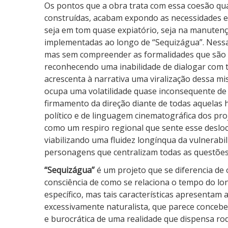
Os pontos que a obra trata com essa coesão qu
construídas, acabam expondo as necessidades es
seja em tom quase expiatório, seja na manuten
implementadas ao longo de “Sequizágua”. Nessa
mas sem compreender as formalidades que são c
reconhecendo uma inabilidade de dialogar com 
acrescenta à narrativa uma viralização dessa mi
ocupa uma volatilidade quase inconsequente de 
firmamento da direção diante de todas aquelas 
político e de linguagem cinematográfica dos p
como um respiro regional que sente esse desloc
viabilizando uma fluidez longínqua da vulnerabil
personagens que centralizam todas as questões
“Sequizágua”
é um projeto que se diferencia de 
consciência de como se relaciona o tempo do l
específico, mas tais características apresentam 
excessivamente naturalista, que parece conceb
e burocrática de uma realidade que dispensa rod