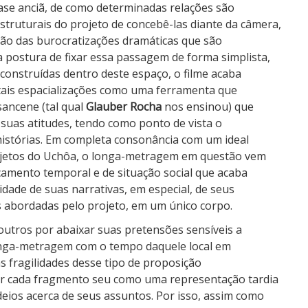
ase anciã, de como determinadas relações são
truturais do projeto de concebê-las diante da câmera,
ção das burocratizações dramáticas que são
 postura de fixar essa passagem de forma simplista,
onstruídas dentro deste espaço, o filme acaba
tais espacializações como uma ferramenta que
sancene (tal qual
Glauber Rocha
nos ensinou) que
suas atitudes, tendo como ponto de vista o
histórias. Em completa consonância com um ideal
rojetos do Uchôa, o longa-metragem em questão vem
amento temporal e de situação social que acaba
idade de suas narrativas, em especial, de seus
 abordadas pelo projeto, em um único corpo.
outros por abaixar suas pretensões sensíveis a
onga-metragem com o tempo daquele local em
as fragilidades desse tipo de proposição
er cada fragmento seu como uma representação tardia
eios acerca de seus assuntos. Por isso, assim como