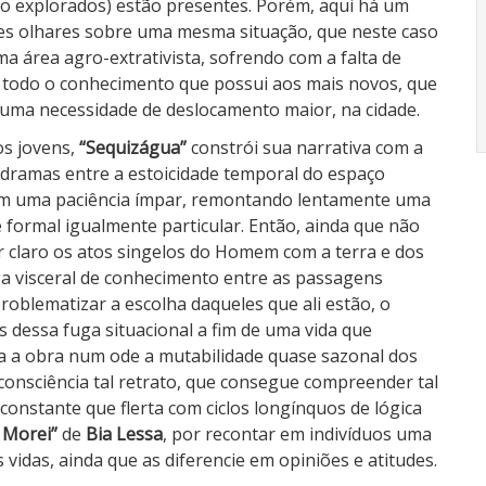
são explorados) estão presentes. Porém, aqui há um
tes olhares sobre uma mesma situação, que neste caso
a área agro-extrativista, sofrendo com a falta de
r todo o conhecimento que possui aos mais novos, que
uma necessidade de deslocamento maior, na cidade.
os jovens,
“Sequizágua”
constrói sua narrativa com a
s dramas entre a estoicidade temporal do espaço
com uma paciência ímpar, remontando lentamente uma
formal igualmente particular. Então, ainda que não
r claro os atos singelos do Homem com a terra e dos
a visceral de conhecimento entre as passagens
oblematizar a escolha daqueles que ali estão, o
s dessa fuga situacional a fim de uma vida que
rma a obra num ode a mutabilidade quase sazonal dos
nsciência tal retrato, que consegue compreender tal
nstante que flerta com ciclos longínquos de lógica
 Morei”
de
Bia Lessa
, por recontar em indivíduos uma
vidas, ainda que as diferencie em opiniões e atitudes.