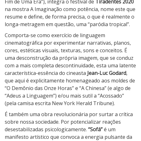
á
Fim de Uma Era”), integra o festival de
Tiradentes 2020
na mostra A Imaginação como potência, nome este que
resume e define, de forma precisa, o que é realmente o
longa-metragem em questão, uma “paródia tropical”.
Comporta-se como exercício de linguagem
cinematográfica por experimentar narrativas, planos,
cores, estéticas visuais, texturas, sons e conceitos. É
uma desconstrução da própria imagem, que se conduz
com a mais completa descontinuidade, esta uma latente
característica-essência do cineasta
Jean-Luc Godard
,
que aqui é explicitamente homenageado aos moldes de
“O Demônio das Onze Horas” e “A Chinesa” (e algo de
“Adeus a Linguagem”) e/ou mais sutil a “Acossado”
(pela camisa escrita New York Herald Tribune).
É também uma obra revolucionária por surtar a crítica
sobre nossa sociedade. Por potencializar reações
desestabilizadas psicologicamente.
“Sofá”
é um
manifesto artístico que convoca a energia pulsante da