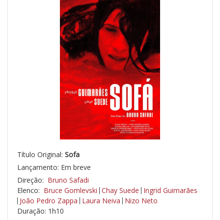
Título Original:
Sofa
Lançamento: Em breve
Direção:
Bruno Safadi
Elenco:
Bruce Gomlevski
Chay Suede
Ingrid Guimarães
João Pedro Zappa
Laura Neiva
Nizo Neto
Duração: 1h10