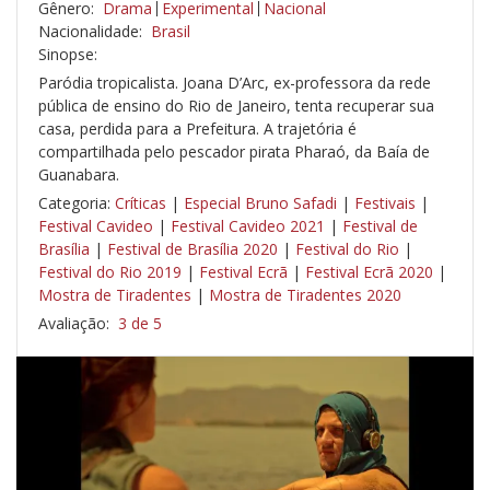
Gênero:
Drama
Experimental
Nacional
Nacionalidade:
Brasil
Sinopse:
Paródia tropicalista. Joana D’Arc, ex-professora da rede
pública de ensino do Rio de Janeiro, tenta recuperar sua
casa, perdida para a Prefeitura. A trajetória é
compartilhada pelo pescador pirata Pharaó, da Baía de
Guanabara.
Categoria:
Críticas
|
Especial Bruno Safadi
|
Festivais
|
Festival Cavideo
|
Festival Cavideo 2021
|
Festival de
Brasília
|
Festival de Brasília 2020
|
Festival do Rio
|
Festival do Rio 2019
|
Festival Ecrã
|
Festival Ecrã 2020
|
Mostra de Tiradentes
|
Mostra de Tiradentes 2020
Avaliação:
3 de 5