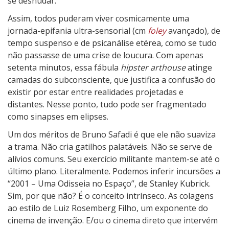
se desnudar.
Assim, todos puderam viver cosmicamente uma
jornada-epifania ultra-sensorial (cm
foley
avançado), de
tempo suspenso e de psicanálise etérea, como se tudo
não passasse de uma crise de loucura. Com apenas
setenta minutos, essa fábula
hipster arthouse
atinge
camadas do subconsciente, que justifica a confusão do
existir por estar entre realidades projetadas e
distantes. Nesse ponto, tudo pode ser fragmentado
como sinapses em elipses.
Um dos méritos de Bruno Safadi é que ele não suaviza
a trama. Não cria gatilhos palatáveis. Não se serve de
alívios comuns. Seu exercício militante mantem-se até o
último plano. Literalmente. Podemos inferir incursões a
“2001 – Uma Odisseia no Espaço”, de Stanley Kubrick.
Sim, por que não? É o conceito intrínseco. As colagens
ao estilo de Luiz Rosemberg Filho, um exponente do
cinema de invenção. E/ou o cinema direto que intervém