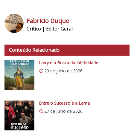
3
N
o
Fabricio Duque
t
Crítico | Editor Geral
a
h
d
t
o
Conteúdo Relacionado
t
C
p
r
Larry e a Busca da Infelicidade
s
í
29 de julho de 2026
:
t
/
i
/
c
i
o
0
Entre o Sucesso e a Lama
5
.
1
27 de julho de 2026
w
p
.