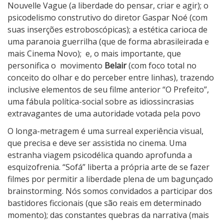
Nouvelle Vague (a liberdade do pensar, criar e agir); o
psicodelismo construtivo do diretor Gaspar Noé (com
suas inserções estroboscópicas); a estética carioca de
uma paranoia guerrilha (que de forma abrasileirada e
mais Cinema Novo);
e, o mais importante, que
personifica o
movimento
Belair
(com foco total no
conceito do olhar e do perceber entre linhas), trazendo
inclusive elementos de seu filme anterior “O Prefeito”,
uma fábula política-social sobre as idiossincrasias
extravagantes de uma autoridade votada pela povo
O longa-metragem é uma surreal experiência visual,
que precisa e deve ser assistida no cinema. Uma
estranha viagem psicodélica quando aprofunda a
esquizofrenia. “Sofá” liberta a própria arte de se fazer
filmes por permitir a liberdade plena de um bagunçado
brainstorming. Nós somos convidados a participar dos
bastidores ficcionais (que são reais em determinado
momento); das constantes quebras da narrativa (mais