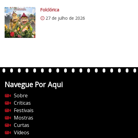
c
o
Folclórica
m
27 de julho de 2026
/
v
e
r
t
e
n
t
Navegue Por Aqui
e
s
Sobre
d
Críticas
o
Festivais
c
Mostras
i
Curtas
n
Vídeos
e