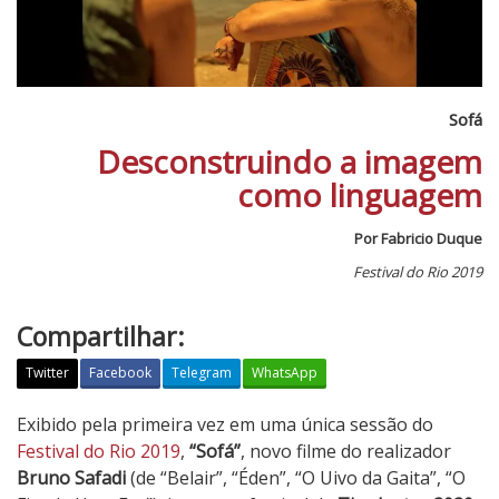
Sofá
Desconstruindo a imagem
como linguagem
Por Fabricio Duque
Festival do Rio 2019
Compartilhar:
Twitter
Facebook
Telegram
WhatsApp
S
Exibido pela primeira vez em uma única sessão do
o
Festival do Rio 2019
,
“Sofá”
, novo filme do realizador
f
Bruno Safadi
(de “Belair”, “Éden”, “O Uivo da Gaita”, “O