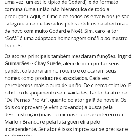
uma vez, um estilo típico de Godard); e do formato
comuna (uma união não hierárquica de todo a
produção). Aqui, o filme é de todos os envolvidos (e são
categoricamente lavrados pelos créditos da abertura –
de novo com muito Godard e Noé). Sim, caro leitor,
“Sofá” é uma adaptada homenagem cinéfila ao mestre
francês.
Os atores principais também mesclaram funções.
Ingrid
Guimarães
e
Chay Suede
, além de interpretar seus
papéis, colaboraram no roteiro e colocaram seus
nomes como produtores associados. Cada vez
percebemos mais a aura de união. De cinema coletivo. É
nítido o despojamento sem vaidades, tanto da atriz de
“De Pernas Pro Ar”, quanto do ator galã de novela. Os
dois comprovam (e vêm provando) a busca pela
desconstrução (mais ou menos o que aconteceu com
Marlon Brando) e pela luta guerreira pelo
independente. Ser ator é isso: improvisar se precisar e