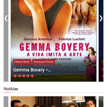
❮
❯
Filme Filme
Amazon Prime
Mu
Gemma Bovary –...
Ti
Notícias