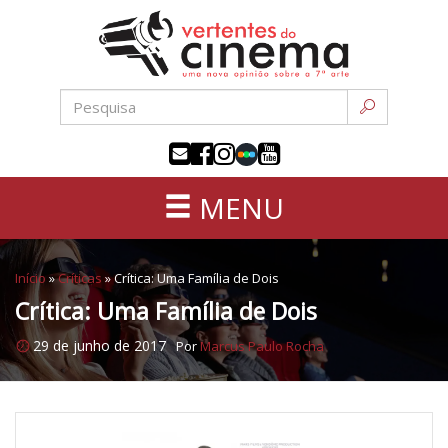
Uma
Pular
nova
para
opinião
o
sobre
conteúdo
a
sétima
arte
MENU
Início
»
Críticas
»
Crítica: Uma Família de Dois
Crítica: Uma Família de Dois
29 de junho de 2017
Por
Marcus Paulo Rocha