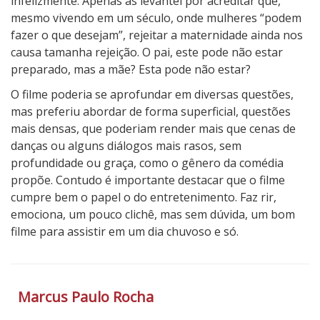
infelizmente. Apenas as levantei por acreditar que,
mesmo vivendo em um século, onde mulheres “podem
fazer o que desejam”, rejeitar a maternidade ainda nos
causa tamanha rejeição. O pai, este pode não estar
preparado, mas a mãe? Esta pode não estar?
O filme poderia se aprofundar em diversas questões,
mas preferiu abordar de forma superficial, questões
mais densas, que poderiam render mais que cenas de
danças ou alguns diálogos mais rasos, sem
profundidade ou graça, como o gênero da comédia
propõe. Contudo é importante destacar que o filme
cumpre bem o papel o do entretenimento. Faz rir,
emociona, um pouco clichê, mas sem dúvida, um bom
filme para assistir em um dia chuvoso e só.
2
N
o
Marcus Paulo Rocha
t