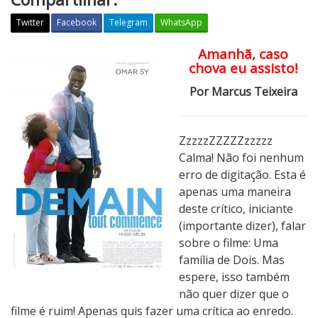
Twitter
Facebook
Telegram
WhatsApp
Amanhã, caso
C
chova eu assisto!
r
í
Por Marcus Teixeira
t
i
c
ZzzzzZZZZZzzzzz
a
Calma! Não foi nenhum
:
erro de digitação. Esta é
U
apenas uma maneira
m
deste crítico, iniciante
a
(importante dizer), falar
F
sobre o filme: Uma
a
família de Dois. Mas
m
espere, isso também
í
não quer dizer que o
l
filme é ruim! Apenas quis fazer uma crítica ao enredo.