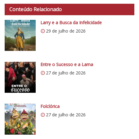
a
d
Conteúdo Relacionado
o
Larry e a Busca da Infelicidade
C
29 de julho de 2026
r
í
t
i
c
Entre o Sucesso e a Lama
o
27 de julho de 2026
5
1
Folclórica
27 de julho de 2026