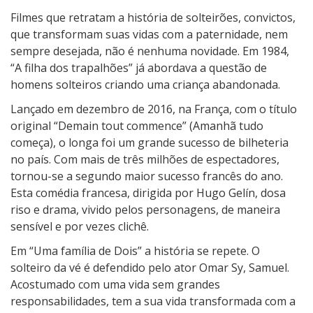
i
Filmes que retratam a história de solteirões, convictos,
a
que transformam suas vidas com a paternidade, nem
d
sempre desejada, não é nenhuma novidade. Em 1984,
e
“A filha dos trapalhões” já abordava a questão de
D
homens solteiros criando uma criança abandonada.
o
Lançado em dezembro de 2016, na França, com o título
i
original “Demain tout commence” (Amanhã tudo
s
começa), o longa foi um grande sucesso de bilheteria
no país. Com mais de três milhões de espectadores,
tornou-se a segundo maior sucesso francês do ano.
Esta comédia francesa, dirigida por Hugo Gelín, dosa
riso e drama, vivido pelos personagens, de maneira
sensível e por vezes clichê.
Em “Uma família de Dois” a história se repete. O
solteiro da vé é defendido pelo ator Omar Sy, Samuel.
Acostumado com uma vida sem grandes
responsabilidades, tem a sua vida transformada com a