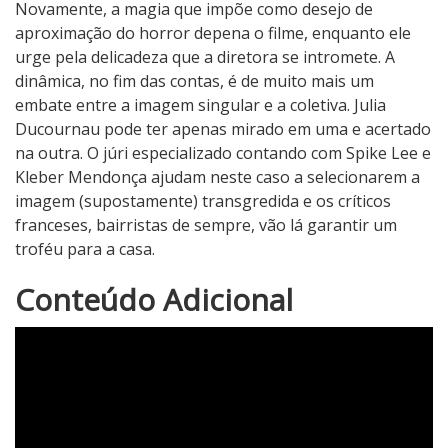
Novamente, a magia que impõe como desejo de
aproximação do horror depena o filme, enquanto ele
urge pela delicadeza que a diretora se intromete. A
dinâmica, no fim das contas, é de muito mais um
embate entre a imagem singular e a coletiva. Julia
Ducournau pode ter apenas mirado em uma e acertado
na outra. O júri especializado contando com Spike Lee e
Kleber Mendonça ajudam neste caso a selecionarem a
imagem (supostamente) transgredida e os críticos
franceses, bairristas de sempre, vão lá garantir um
troféu para a casa.
3
Conteúdo Adicional
N
o
t
a
d
o