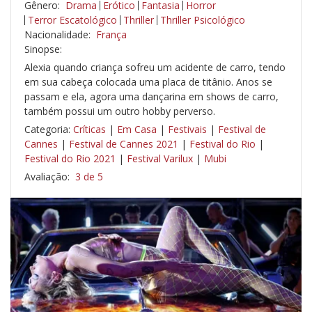
Gênero:
Drama
Erótico
Fantasia
Horror
Terror Escatológico
Thriller
Thriller Psicológico
Nacionalidade:
França
Sinopse:
Alexia quando criança sofreu um acidente de carro, tendo
em sua cabeça colocada uma placa de titânio. Anos se
passam e ela, agora uma dançarina em shows de carro,
também possui um outro hobby perverso.
Categoria:
Críticas
|
Em Casa
|
Festivais
|
Festival de
Cannes
|
Festival de Cannes 2021
|
Festival do Rio
|
Festival do Rio 2021
|
Festival Varilux
|
Mubi
Avaliação:
3 de 5