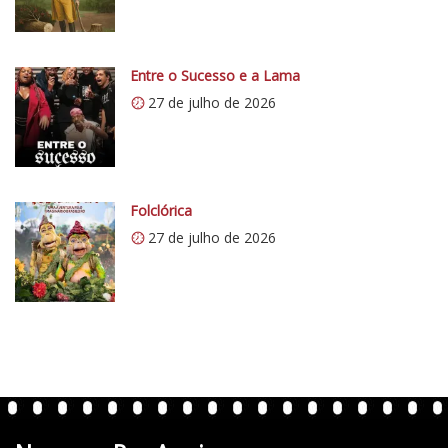
/
i
0
Entre o Sucesso e a Lama
.
27 de julho de 2026
w
p
.
c
o
Folclórica
m
27 de julho de 2026
/
v
e
r
t
e
n
t