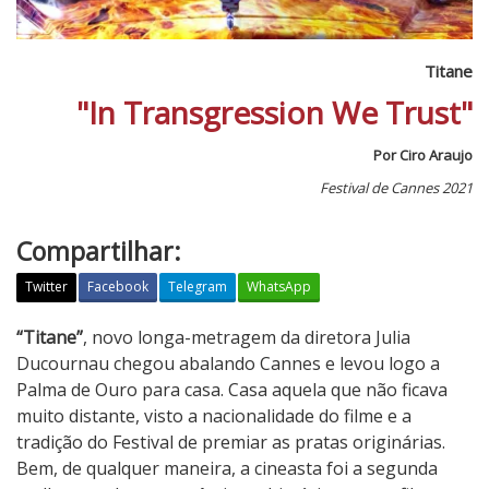
Titane
"In Transgression We Trust"
Por Ciro Araujo
Festival de Cannes 2021
Compartilhar:
Twitter
Facebook
Telegram
WhatsApp
T
“Titane”
, novo longa-metragem da diretora Julia
i
Ducournau chegou abalando Cannes e levou logo a
t
Palma de Ouro para casa. Casa aquela que não ficava
a
muito distante, visto a nacionalidade do filme e a
n
tradição do Festival de premiar as pratas originárias.
e
Bem, de qualquer maneira, a cineasta foi a segunda