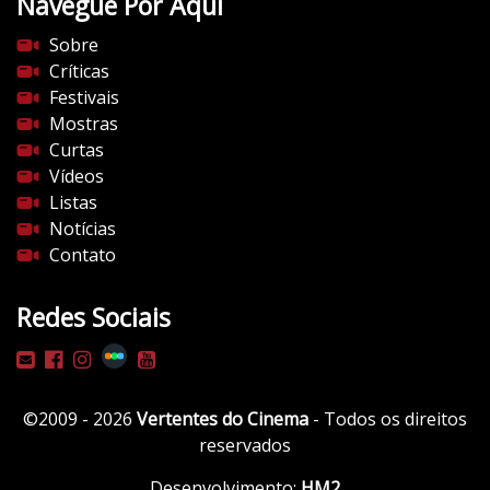
Navegue Por Aqui
e
s
Sobre
d
Críticas
o
Festivais
c
Mostras
i
Curtas
n
Vídeos
e
Listas
m
Notícias
a
Contato
.
c
Redes Sociais
o
m
/
w
©2009 - 2026
Vertentes do Cinema
- Todos os direitos
p
reservados
-
c
Desenvolvimento:
HM2