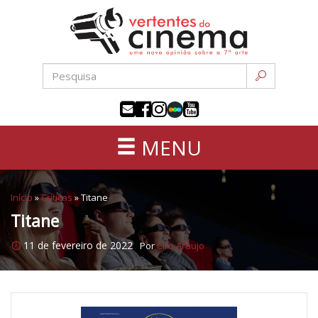
Uma
Pular
nova
para
opinião
o
sobre
conteúdo
a
sétima
arte
MENU
Início
»
Críticas
»
Titane
Titane
11 de fevereiro de 2022
Por
Ciro Araujo