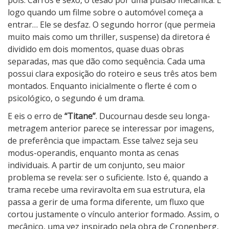
pois. Carros e sexo, o tesão por uma pulsão mecânica. E
logo quando um filme sobre o automóvel começa a
entrar… Ele se desfaz. O segundo horror (que permeia
muito mais como um thriller, suspense) da diretora é
dividido em dois momentos, quase duas obras
separadas, mas que dão como sequência. Cada uma
possui clara exposição do roteiro e seus três atos bem
montados. Enquanto inicialmente o flerte é com o
psicológico, o segundo é um drama.
E eis o erro de
“Titane”
. Ducournau desde seu longa-
metragem anterior parece se interessar por imagens,
de preferência que impactam. Esse talvez seja seu
modus-operandis, enquanto monta as cenas
individuais. A partir de um conjunto, seu maior
problema se revela: ser o suficiente. Isto é, quando a
trama recebe uma reviravolta em sua estrutura, ela
passa a gerir de uma forma diferente, um fluxo que
cortou justamente o vínculo anterior formado. Assim, o
mecânico, uma vez inspirado pela obra de Cronenberg,