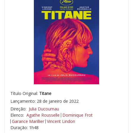
Título Original:
Titane
Lançamento: 28 de janeiro de 2022
Direção:
Julia Ducournau
Elenco:
Agathe Rousselle
Dominique Frot
Garance Marillier
Vincent Lindon
Duração: 1h48