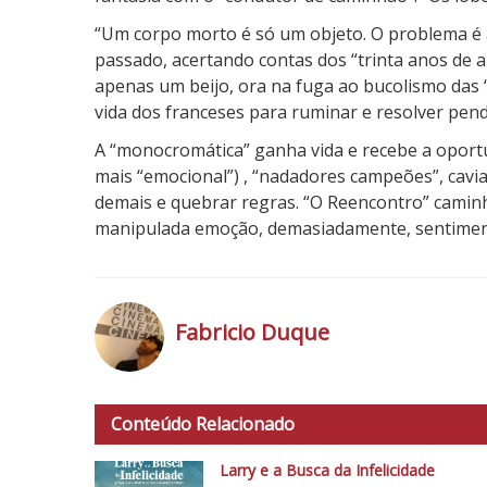
“Um corpo morto é só um objeto. O problema é a
passado, acertando contas dos “trinta anos de 
apenas um beijo, ora na fuga ao bucolismo das “
vida dos franceses para ruminar e resolver pen
A “monocromática” ganha vida e recebe a oportuni
mais “emocional”) , “nadadores campeões”, cavia
demais e quebrar regras. “O Reencontro” caminha
manipulada emoção, demasiadamente, sentimen
3
N
o
Fabricio Duque
t
a
h
d
t
o
Conteúdo Relacionado
t
C
p
Larry e a Busca da Infelicidade
r