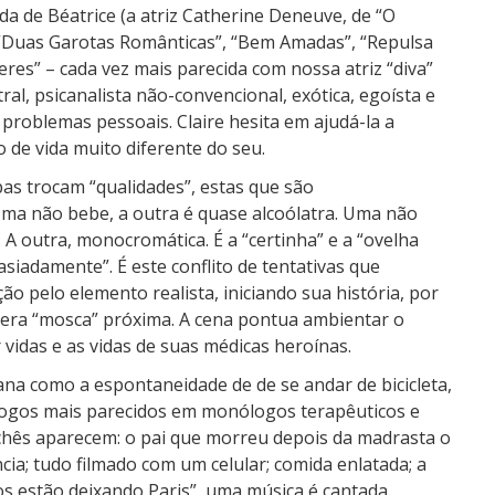
a de Béatrice (a atriz Catherine Deneuve, de “O
, “Duas Garotas Românticas”, “Bem Amadas”, “Repulsa
res” – cada vez mais parecida com nossa atriz “diva”
al, psicanalista não-convencional, exótica, egoísta e
problemas pessoais. Claire hesita em ajudá-la a
 de vida muito diferente do seu.
s trocam “qualidades”, estas que são
 Uma não bebe, a outra é quase alcoólatra. Uma não
 A outra, monocromática. É a “certinha” e a “ovelha
siadamente”. É este conflito de tentativas que
ão pelo elemento realista, iniciando sua história, por
era “mosca” próxima. A cena pontua ambientar o
 vidas e as vidas de suas médicas heroínas.
na como a espontaneidade de de se andar de bicicleta,
álogos mais parecidos em monólogos terapêuticos e
chês aparecem: o pai que morreu depois da madrasta o
ência; tudo filmado com um celular; comida enlatada; a
os estão deixando Paris”, uma música é cantada.