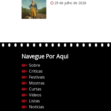
s
í
29 de julho de 2026
:
t
/
i
/
c
i
o
0
5
.
1
w
p
.
Navegue Por Aqui
c
Sobre
o
Críticas
m
Festivais
/
Mostras
v
Curtas
e
Vídeos
r
Listas
t
Notícias
e