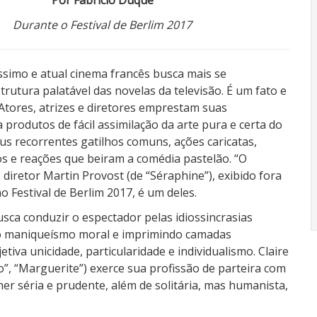
Por Fabricio Duque
Durante o Festival de Berlim 2017
ssimo e atual cinema francês busca mais se
rutura palatável das novelas da televisão. É um fato e
Atores, atrizes e diretores emprestam suas
 produtos de fácil assimilação da arte pura e certa do
us recorrentes gatilhos comuns, ações caricatas,
os e reações que beiram a comédia pastelão. “O
 diretor Martin Provost (de “Séraphine”), exibido fora
o Festival de Berlim 2017, é um deles.
usca conduzir o espectador pelas idiossincrasias
o maniqueísmo moral e imprimindo camadas
tiva unicidade, particularidade e individualismo. Claire
io”, “Marguerite”) exerce sua profissão de parteira com
er séria e prudente, além de solitária, mas humanista,