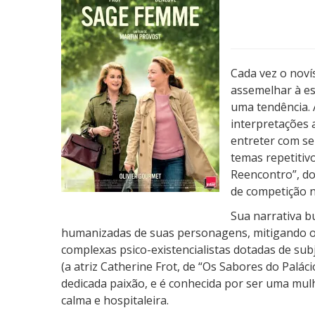
e
e
n
c
Cada vez o noví
o
assemelhar à est
n
uma tendência. 
t
interpretações a
r
entreter com se
o
temas repetitiv
Reencontro”, do
de competição n
Sua narrativa b
humanizadas de suas personagens, mitigando 
complexas psico-existencialistas dotadas de subje
(a atriz Catherine Frot, de “Os Sabores do Palác
dedicada paixão, e é conhecida por ser uma mulh
calma e hospitaleira.