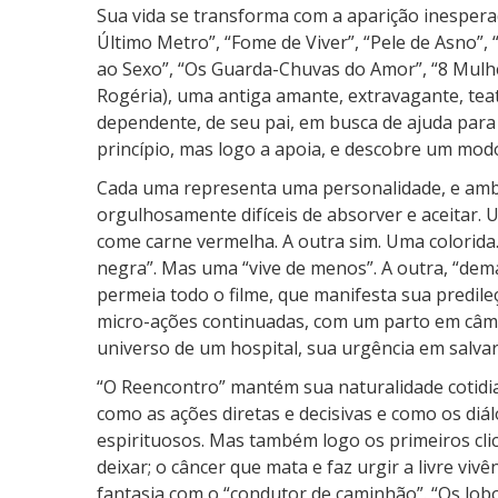
Sua vida se transforma com a aparição inesperad
Último Metro”, “Fome de Viver”, “Pele de Asno”
ao Sexo”, “Os Guarda-Chuvas do Amor”, “8 Mulhe
Rogéria), uma antiga amante, extravagante, teatr
dependente, de seu pai, em busca de ajuda para 
princípio, mas logo a apoia, e descobre um modo
Cada uma representa uma personalidade, e amba
orgulhosamente difíceis de absorver e aceitar.
come carne vermelha. A outra sim. Uma colorida.
negra”. Mas uma “vive de menos”. A outra, “dema
permeia todo o filme, que manifesta sua predileç
micro-ações continuadas, com um parto em câm
universo de um hospital, sua urgência em salvar
“O Reencontro” mantém sua naturalidade cotidia
como as ações diretas e decisivas e como os di
espirituosos. Mas também logo os primeiros cli
deixar; o câncer que mata e faz urgir a livre viv
fantasia com o “condutor de caminhão”. “Os lob