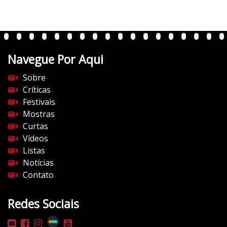
r
t
e
n
t
Navegue Por Aqui
e
s
Sobre
d
Críticas
o
Festivais
c
Mostras
i
Curtas
n
Vídeos
e
Listas
m
Notícias
a
Contato
.
c
Redes Sociais
o
m