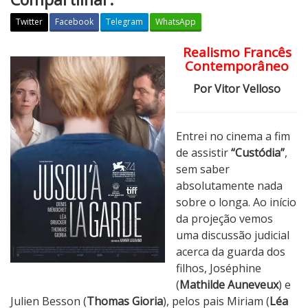
Twitter
Facebook
Telegram
WhatsApp
Realismo Francês
C
Contemporâneo
r
í
Por Vitor Velloso
t
i
c
Entrei no cinema a fim
a
de assistir
“Custódia”
,
:
sem saber
C
absolutamente nada
u
sobre o longa. Ao início
s
da projeção vemos
t
uma discussão judicial
ó
acerca da guarda dos
d
filhos, Joséphine
i
(
Mathilde Auneveux
) e
a
Julien Besson (
Thomas Gioria
), pelos pais Miriam (
Léa