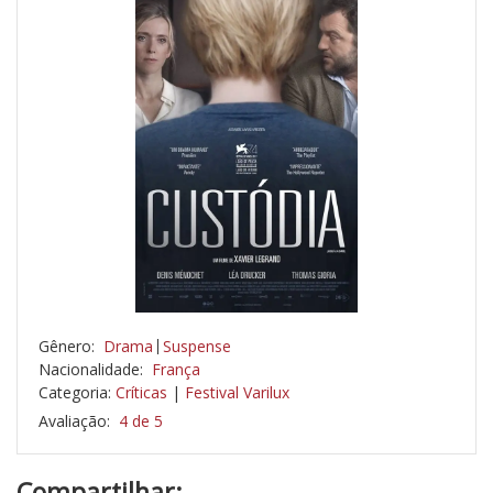
Gênero:
Drama
Suspense
Nacionalidade:
França
Categoria:
Críticas
|
Festival Varilux
Avaliação:
4 de 5
Compartilhar: