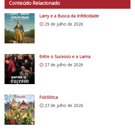
o
Conteúdo Relacionado
t
C
p
Larry e a Busca da Infelicidade
r
s
í
29 de julho de 2026
:
t
/
i
/
c
i
o
0
Entre o Sucesso e a Lama
5
.
27 de julho de 2026
1
w
p
.
c
Folclórica
o
27 de julho de 2026
m
/
v
e