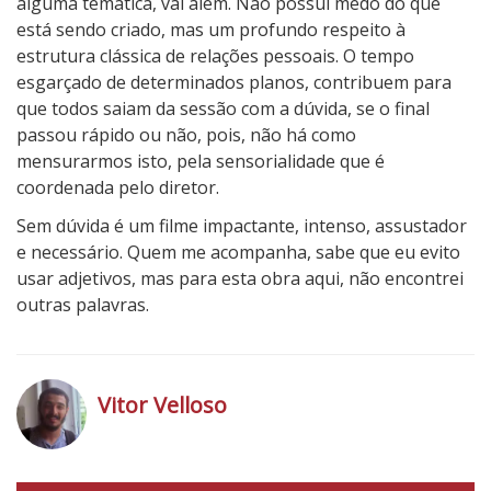
alguma temática, vai além. Não possui medo do que
está sendo criado, mas um profundo respeito à
estrutura clássica de relações pessoais. O tempo
esgarçado de determinados planos, contribuem para
que todos saiam da sessão com a dúvida, se o final
passou rápido ou não, pois, não há como
mensurarmos isto, pela sensorialidade que é
coordenada pelo diretor.
Sem dúvida é um filme impactante, intenso, assustador
e necessário. Quem me acompanha, sabe que eu evito
usar adjetivos, mas para esta obra aqui, não encontrei
outras palavras.
4
N
o
Vitor Velloso
t
a
h
d
t