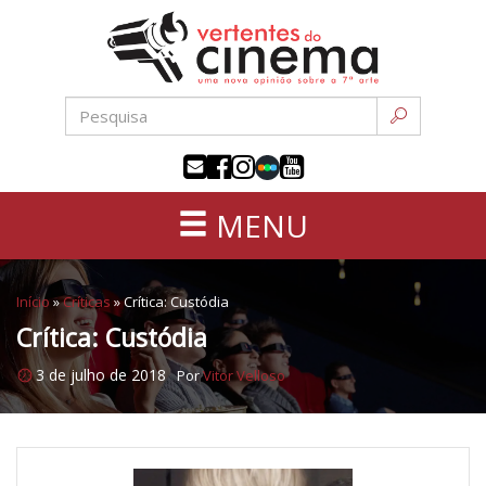
Uma
Pular
nova
para
opinião
o
sobre
conteúdo
a
sétima
arte
MENU
Início
»
Críticas
»
Crítica: Custódia
Crítica: Custódia
3 de julho de 2018
Por
Vitor Velloso