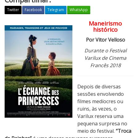
Twitter
Facebook
Telegram
WhatsApp
Maneirismo
C
histórico
r
í
Por Vitor Velloso
t
Durante o Festival
i
Varilux de Cinema
c
Francês 2018
a
:
T
Depois de diversas
r
sessões envolvendo
o
filmes medíocres ou
c
ruins, às vezes, o
a
Varilux reserva uma
d
pequena surpresa no
e
meio do festival.
“Troca
R