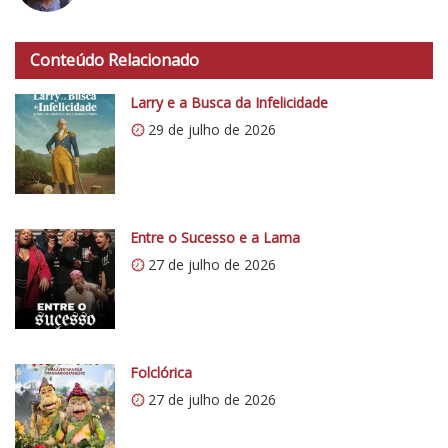
a
h
d
t
o
Conteúdo Relacionado
t
C
p
Larry e a Busca da Infelicidade
r
s
í
29 de julho de 2026
:
t
/
i
/
c
i
o
0
Entre o Sucesso e a Lama
5
.
27 de julho de 2026
1
w
p
.
c
Folclórica
o
27 de julho de 2026
m
/