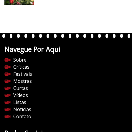
v
e
r
t
e
n
t
Navegue Por Aqui
e
s
Sobre
d
Críticas
o
Festivais
c
Mostras
i
Curtas
n
Vídeos
e
Listas
m
Notícias
a
Contato
.
c