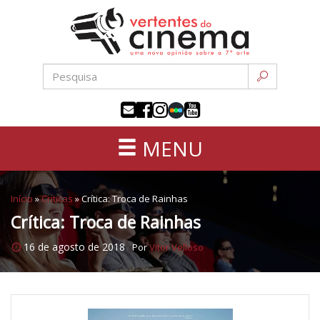
Uma
Pular
nova
para
opinião
o
sobre
conteúdo
a
sétima
arte
MENU
Início
»
Críticas
»
Crítica: Troca de Rainhas
Crítica: Troca de Rainhas
16 de agosto de 2018
Por
Vitor Velloso