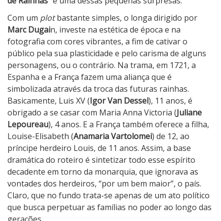
de Rainhas”
é uma dessas pequenas surpresas.
a
Com um
plot
bastante simples, o longa dirigido por
i
Marc Dugai
n, investe na estética de época e na
n
fotografia com cores vibrantes, a fim de cativar o
h
público pela sua plasticidade e pelo carisma de alguns
a
personagens, ou o contrário. Na trama, em 1721, a
s
Espanha e a França fazem uma aliança que é
simbolizada através da troca das futuras rainhas.
Basicamente, Luis XV (
Igor Van Dessel
), 11 anos, é
obrigado a se casar com Maria Anna Victoria (
Juliane
Lepoureau
), 4 anos. E a França também oferece a filha,
Louise-Elisabeth (
Anamaria Vartolomei
) de 12, ao
príncipe herdeiro Louis, de 11 anos. Assim, a base
dramática do roteiro é sintetizar todo esse espírito
decadente em torno da monarquia, que ignorava as
vontades dos herdeiros, “por um bem maior”, o país.
Claro, que no fundo trata-se apenas de um ato político
que busca perpetuar as famílias no poder ao longo das
gerações.