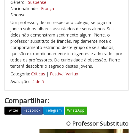
Gênero:
Suspense
Nacionalidade:
França
Sinopse:
Um professor, de um respeitado colégio, se joga da
janela sob os olhares assustados de seus alunos. Seis
deles não demonstram sentimento algum. Pierre, o
professor substituto de francês, rapidamente nota o
comportamento estranho deste grupo de seis alunos,
que são extraordinariamente inteligentes e admirados por
todos os professores. Da curiosidade à obsessão, Pierre
tentará descobrir o segredo destes jovens.
Categoria:
Críticas
|
Festival Varilux
Avaliação:
4 de 5
Compartilhar:
Twitter
Facebook
Telegram
WhatsApp
O Professor Substituto
O
P