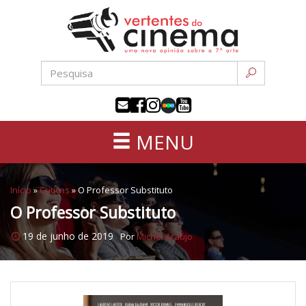
Uma
Pular
nova
para
opinião
o
sobre
conteúdo
a
sétima
arte
MENU
Início
»
Críticas
»
O Professor Substituto
O Professor Substituto
19 de junho de 2019
Por
Michel Araújo