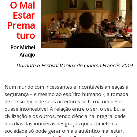
O Mal
r
Estar
o
f
Prema
e
turo
s
s
Por Michel
o
Araújo
r
S
Durante o Festival Varilux de Cinema Francês 2019
u
b
s
Num mundo com incessantes e incontáveis ameaças à
t
segurança – e mesmo ao espírito humano -, a tomada
i
de consciência de seus arredores se torna um peso
t
quase inconcebível. A relação entre o ser, o seu Eu, a
u
civilização e os outros, tendo ciência na integralidade
t
dos dias das inúmeras desgraças que acometem a
o
sociedade só pode gerar o mais autêntico mal estar,