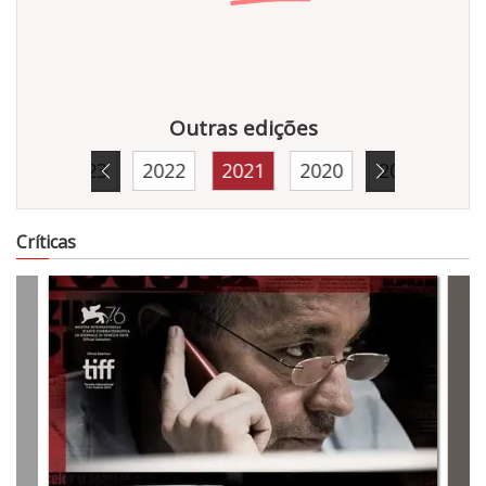
Outras edições
024
2023
2022
2021
2020
2019
5952
Críticas