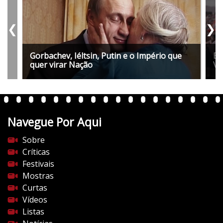
❮
❯
Gorbachev, Iéltsin, Putin e o Império que
Ba
quer virar Nação
Ve
Navegue Por Aqui
Sobre
Críticas
Festivais
Mostras
Curtas
Vídeos
Listas