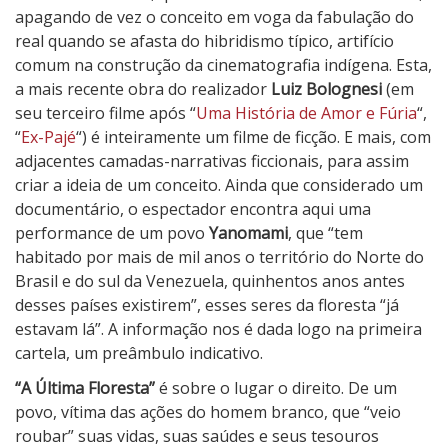
t
apagando de vez o conceito em voga da fabulação do
i
real quando se afasta do hibridismo típico, artifício
m
comum na construção da cinematografia indígena. Esta,
a
a mais recente obra do realizador
Luiz Bolognesi
(em
F
seu terceiro filme após “
Uma História de Amor e Fúria
“,
l
“
Ex-Pajé
“) é inteiramente um filme de ficção. E mais, com
o
adjacentes camadas-narrativas ficcionais, para assim
r
criar a ideia de um conceito. Ainda que considerado um
e
documentário, o espectador encontra aqui uma
s
performance de um povo
Yanomami
, que “tem
t
habitado por mais de mil anos o território do Norte do
a
Brasil e do sul da Venezuela, quinhentos anos antes
desses países existirem”, esses seres da floresta “já
estavam lá”. A informação nos é dada logo na primeira
cartela, um preâmbulo indicativo.
“A Última Floresta”
é sobre o lugar o direito. De um
povo, vítima das ações do homem branco, que “veio
roubar” suas vidas, suas saúdes e seus tesouros