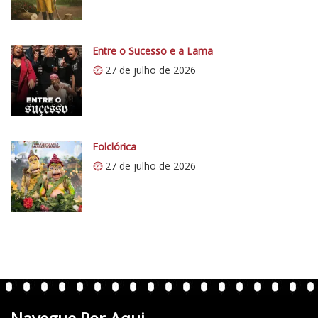
/
i
0
Entre o Sucesso e a Lama
.
27 de julho de 2026
w
p
.
c
o
Folclórica
m
27 de julho de 2026
/
v
e
r
t
e
n
t
e