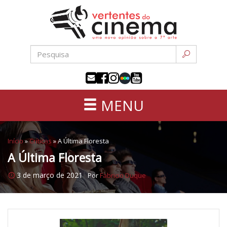
Uma
Pular
nova
para
opinião
o
sobre
conteúdo
a
sétima
arte
MENU
Início
»
Críticas
»
A Última Floresta
A Última Floresta
3 de março de 2021
Por
Fabricio Duque