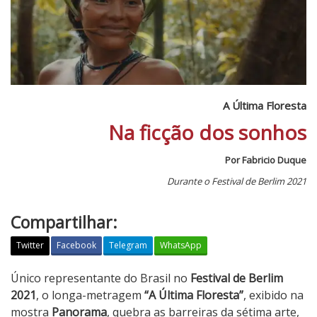
A Última Floresta
Na ficção dos sonhos
Por Fabricio Duque
Durante o Festival de Berlim 2021
Compartilhar:
Twitter
Facebook
Telegram
WhatsApp
A
Único representante do Brasil no
Festival de Berlim
Ú
2021
, o longa-metragem
“A Última Floresta”
, exibido na
l
mostra
Panorama
, quebra as barreiras da sétima arte,