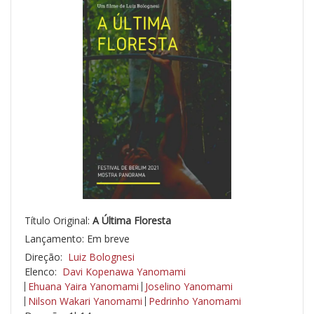
Título Original:
A Última Floresta
Lançamento: Em breve
Direção:
Luiz Bolognesi
Elenco:
Davi Kopenawa Yanomami
Ehuana Yaira Yanomami
Joselino Yanomami
Nilson Wakari Yanomami
Pedrinho Yanomami