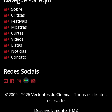
Navegue Por Aqui
s
Sobre
d
Críticas
o
Festivais
c
Mostras
i
Curtas
n
Vídeos
e
Listas
m
Notícias
a
Contato
.
c
Redes Sociais
o
m
/
w
©2009 - 2026
Vertentes do Cinema
- Todos os direitos
p
reservados
-
c
Desenvolvimento:
HM2