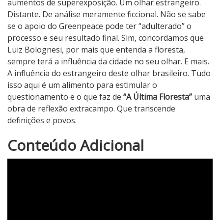
aumentos de superexposição. Um olhar estrangeiro.
Distante. De análise meramente ficcional. Não se sabe
se o apoio do Greenpeace pode ter “adulterado” o
processo e seu resultado final. Sim, concordamos que
Luiz Bolognesi, por mais que entenda a floresta,
sempre terá a influência da cidade no seu olhar. E mais.
A influência do estrangeiro deste olhar brasileiro. Tudo
isso aqui é um alimento para estimular o
questionamento e o que faz de
“A Última Floresta”
uma
obra de reflexão extracampo. Que transcende
definições e povos.
3
Conteúdo Adicional
N
o
t
a
d
o
C