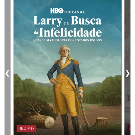
❮
❯
HBO Max
Dis