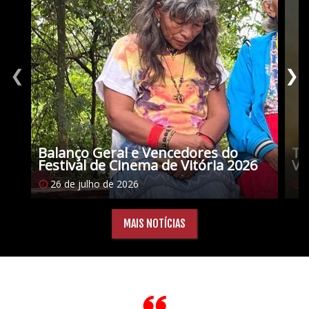
❮
❯
Balanço Geral e Vencedores do
Tu
Festival de Cinema de Vitória 2026
Vi
26 de julho de 2026
1
MAIS NOTÍCIAS
Citações