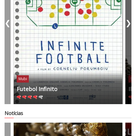
❮
❯
Mubi
Sta
Futebol Infinito
Il
Notícias